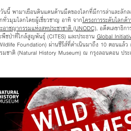
s
วันนี้ พามาเยือนดินแดนด้านมืดของโลกที่มีการล่าและลักลอบ
ทั่วมุมโลกโดยผู้เชี่ยวชาญ อาทิ จาก
โครงการระดับโลกด้า
และอาชญากรรมแห่งสหประชาชาติ (UNODC)
, อดีตเลขาธิกา
ะพืชป่าที่ใกล้สูญพันธุ์ (CITES) และประธาน
Global Initiat
 Wildlife Foundation) ผ่านซีรีส์ที่ดำเนินมาถึง 10 ตอนแล้ว 
ธรรมชาติ (Natural History Museum) ณ กรุงลอนดอน ปร