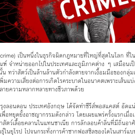
rime) เป็นหนึ่งในธุรกิจผิดกฎหมายที่ใหญ่ที่สุดในโลก ที่ในท
ณฑ์ จำหน่ายออกไปในประเทศและภูมิภาคต่าง ๆ เสมือนเป็น
านั้น ทว่าสัตว์เป็นล้านล้านตัวกำลังตายจากเงื้อมมือของก
ยังเพิ่มความเสี่ยงต่อการเกิดโรคระบาดในอนาคตเพราะเส้นแบ
นทำลายความหลากหลายทางชีวภาพด้วย
ุงลอนดอน ประเทศอังกฤษ ได้จัดทำซีรีส์พอสแคสต์ อัดแน่นไป
พื่อหยุดยั้งอาชญากรรมดังกล่าว โดยเผยแพร่ครั้งแรกเมื่
าสัตว์เลื้อยคลานในแทนซาเนีย การลักลอบค้าลิ่นที่มีถิ่นอา
ธุ์ในยุโรป ไปจนกระทั่งการค้าซากฟอสซิลของไดโนเสาร์แบ