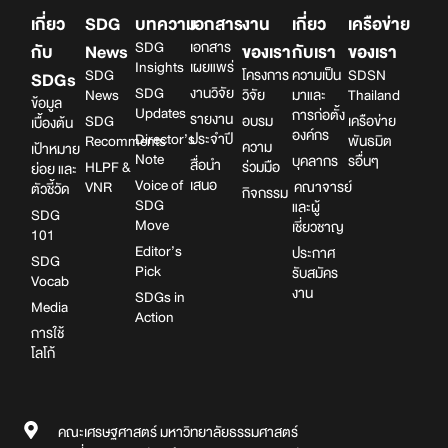
เกี่ยว
SDG
บทความ
เอกสาร
งาน
เกี่ยว
เครือข่าย
SDG
เอกสาร
กับ
News
ของเรา
กับเรา
ของเรา
Insights
เผยแพร่
SDG
โครงการ
ความเป็น
SDSN
SDGs
SDG
งานวิจัย
News
วิจัย
มาและ
Thailand
ข้อมูล
Updates
การก่อตั้ง
รายงาน
SDG
อบรม
เครือข่าย
เบื้องต้น
องค์กร
Director’s
ประจำปี
Recomments
พันธมิต
ความ
เป้าหมาย
Note
บุคลากร
รอื่นๆ
สื่อนำ
HLPF &
ร่วมมือ
ย่อย และ
Voice of
เสนอ
VNR
คณาจารย์
ตัวชี้วัด
กิจกรรม
SDG
และผู้
SDG
Move
เชี่ยวชาญ
101
Editor’s
ประกาศ
SDG
Pick
รับสมัคร
Vocab
งาน
SDGs in
Media
Action
การใช้
โลโก้
คณะเศรษฐศาสตร์ มหาวิทยาลัยธรรมศาสตร์