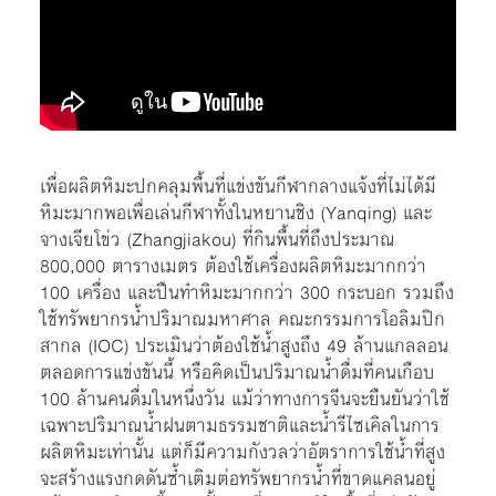
เพื่อผลิตหิมะปกคลุมพื้นที่แข่งขันกีฬากลางแจ้งที่ไม่ได้มี
หิมะมากพอเพื่อเล่นกีฬาทั้งในหยานชิง (Yanqing) และ
จางเจียโข่ว (Zhangjiakou) ที่กินพื้นที่ถึงประมาณ
800,000 ตารางเมตร ต้องใช้เครื่องผลิตหิมะมากกว่า
100 เครื่อง และปืนทำหิมะมากกว่า 300 กระบอก รวมถึง
ใช้ทรัพยากรน้ำปริมาณมหาศาล
คณะกรรมการโอลิมปิก
สากล (IOC) ประเมินว่าต้องใช้น้ำสูงถึง 49 ล้านแกลลอน
ตลอดการแข่งขันนี้ หรือคิดเป็นปริมาณน้ำดื่มที่คนเกือบ
100 ล้านคนดื่มในหนึ่งวัน แม้ว่าทางการจีนจะยืนยันว่า
ใช้
เฉพาะปริมาณน้ำฝนตามธรรมชาติและน้ำรีไซเคิลในการ
ผลิตหิมะเท่านั้น แต่ก็มีความกังวลว่าอัตราการใช้น้ำที่สูง
จะสร้างแรงกดดันซ้ำเติมต่อทรัพยากรน้ำที่ขาดแคลนอยู่