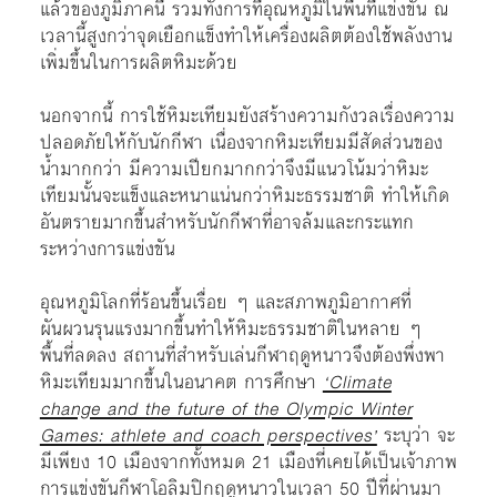
แล้วของภูมิภาคนี้ รวมทั้งการที่อุณหภูมิในพื้นที่แข่งขัน ณ
เวลานี้สูงกว่าจุดเยือกแข็งทำให้เครื่องผลิตต้องใช้พลังงาน
เพิ่มขึ้นในการผลิตหิมะด้วย
นอกจากนี้ การใช้หิมะเทียมยังสร้างความกังวลเรื่องความ
ปลอดภัยให้กับนักกีฬา เนื่องจากหิมะเทียมมีสัดส่วนของ
น้ำมากกว่า มีความเปียกมากกว่าจึงมีแนวโน้มว่าหิมะ
เทียมนั้นจะแข็งและหนาแน่นกว่าหิมะธรรมชาติ ทำให้เกิด
อันตรายมากขึ้นสำหรับนักกีฬาที่อาจล้มและกระแทก
ระหว่างการแข่งขัน
อุณหภูมิโลกที่ร้อนขึ้นเรื่อย ๆ และสภาพภูมิอากาศที่
ผันผวนรุนแรงมากขึ้นทำให้หิมะธรรมชาติในหลาย ๆ
พื้นที่ลดลง สถานที่สำหรับเล่นกีฬาฤดูหนาวจึงต้องพึ่งพา
หิมะเทียมมากขึ้นในอนาคต การศึกษา
‘Climate
change and the future of the Olympic Winter
Games: athlete and coach perspectives’
ระบุว่า จะ
มีเพียง 10 เมืองจากทั้งหมด 21 เมืองที่เคยได้เป็นเจ้าภาพ
การแข่งขันกีฬาโอลิมปิกฤดูหนาวในเวลา 50 ปีที่ผ่านมา