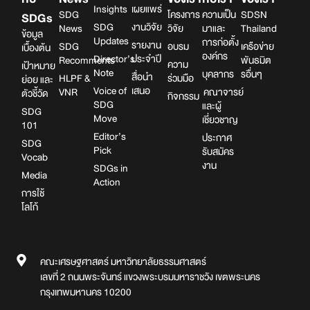
Insights
เผยแพร่
SDG
โครงการ
ความเป็น
SDSN
SDGs
SDG
งานวิจัย
News
วิจัย
มาและ
Thailand
ข้อมูล
Updates
การก่อตั้ง
รายงาน
SDG
อบรม
เครือข่าย
เบื้องต้น
องค์กร
Director’s
ประจำปี
Recomments
พันธมิต
ความ
เป้าหมาย
Note
บุคลากร
รอื่นๆ
สื่อนำ
HLPF &
ร่วมมือ
ย่อย และ
Voice of
เสนอ
VNR
คณาจารย์
ตัวชี้วัด
กิจกรรม
SDG
และผู้
SDG
Move
เชี่ยวชาญ
101
Editor’s
ประกาศ
SDG
Pick
รับสมัคร
Vocab
งาน
SDGs in
Media
Action
การใช้
โลโก้
คณะเศรษฐศาสตร์ มหาวิทยาลัยธรรมศาสตร์
เลขที่ 2 ถนนพระจันทร์ แขวงพระบรมมหาราชวัง เขตพระนคร
กรุงเทพมหานคร 10200