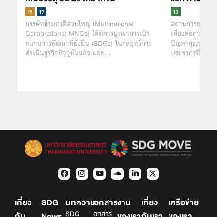
บรรษัทข้ามชาติส่วนใหญ่ (Multinational
สถานการณ์โรคร
Corporations: MNCs) ได้มีการบูรณาการเป้า
เสี่ยงต่อการติดเชื
หมายการพัฒนาที่ยั่งยืน (SDGs) ในกลยุทธ์การ
ปัญหาสุขภาพจิต 
ดำเนินธุรกิจปัจจุบันแล้ว แต่ย…
ประชากรที่เปรา
เกี่ยว
SDG
บทความ
เอกสาร
งาน
เกี่ยว
เครือข่าย
SDG
เอกสาร
กับ
News
ของเรา
กับเรา
ของเรา