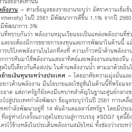
งานสะอาดเท่านั้น
พลังงาน
– ตามข้อมูลของรายงานระบุว่า อัตราความเข้มข้
 intensity) ในปี 2561 มีพัฒนาการดีขึ้น 1.1% จากปี 2560
องมีพัฒนาการ 3%
็นที่ทราบกันว่า พลังงานหมุนเวียนจะเป็นแหล่งพลังงานที่ช่
ม และจะต้องมีการขยายการลงทุนและการพัฒนาในด้านนี้ แม้ว่
คการบริโภคพลังงานในโลกที่คงที่ ความก้าวหน้าด้านพลังง
ากการหันมาใช้พลังงานแสงอาทิตย์และพลังงานลมของจีน ส
สุดในปีเดียวกันคือสเปน ในด้านพลังงานน้ำ ตามมาด้วยอิน
นย้ายเงินทุนระหว่างประเทศ
– โดยอาศัยความมุ่งมั่นแล
ะยาวด้านพลังงาน มีนโยบายและโซลูชันในด้านนี้ที่พร้อม
ะอาด แต่ภาครัฐก็ยังคงมีบทบาทสำคัญในฐานะศูนย์กลาง
ปสู่ประเทศกำลังพัฒนา ข้อมูลระบุว่าในปี 2561 การเคลื่อ
ศกำลังพัฒนาอยู่ที่ 14 พันล้านดอลลาร์สหรัฐฯ โดยมีประ
 ที่อยู่ห่างไกลรั้งแถวสุดในขบวนสู่การบรรลุ #SDG7 จุดนี้ยิ
ใครไว้ข้างหลังในประเด็นพลังงานสมัยใหม่ ทั้งช่องว่างระ