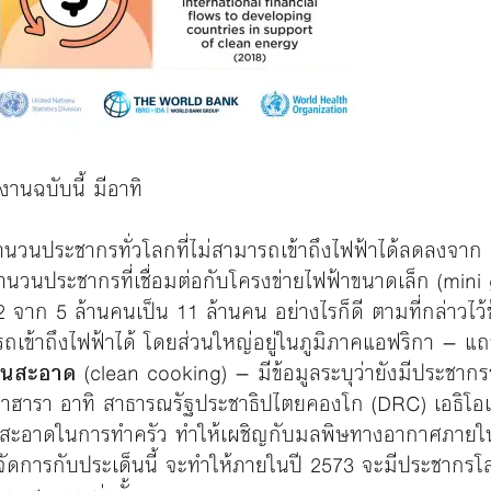
นฉบับนี้ มีอาทิ
วนประชากรทั่วโลกที่ไม่สามารถเข้าถึงไฟฟ้าได้ลดลงจาก 
วนประชากรที่เชื่อมต่อกับโครงข่ายไฟฟ้าขนาดเล็ก (mini gri
 จาก 5 ล้านคนเป็น 11 ล้านคน อย่างไรก็ดี ตามที่กล่าวไว
ารถเข้าถึงไฟฟ้าได้ โดยส่วนใหญ่อยู่ในภูมิภาคแอฟริกา – 
งานสะอาด
(clean cooking) – มีข้อมูลระบุว่ายังมีประชากรร
าฮารา อาทิ สาธารณรัฐประชาธิปไตยคองโก (DRC) เอธิโอเปี
สะอาดในการทำครัว ทำให้เผชิญกับมลพิษทางอากาศภายในบ้า
จัดการกับประเด็นนี้ จะทำให้ภายในปี 2573 จะมีประชากรโ