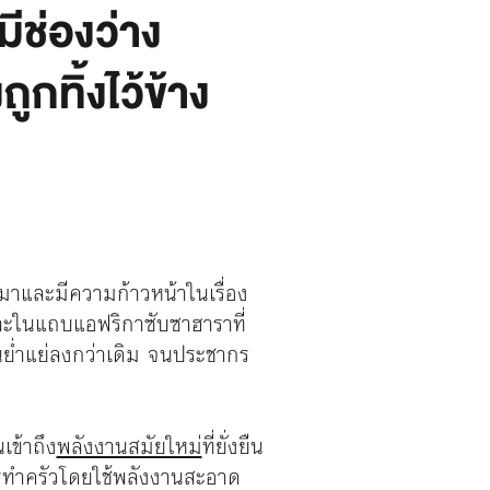
ีช่องว่าง
กทิ้งไว้ข้าง
ีมาและมีความก้าวหน้าในเรื่อง
พาะในแถบแอฟริกาซับซาฮาราที่
นย่ำแย่ลงกว่าเดิม จนประชากร
เข้าถึง
พลังงานสมัยใหม่
ที่ยั่งยืน
 การทำครัวโดยใช้พลังงานสะอาด