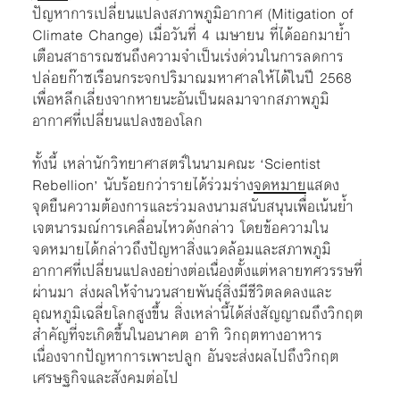
ปัญหาการเปลี่ยนแปลงสภาพภูมิอากาศ (Mitigation of
Climate Change) เมื่อวันที่ 4 เมษายน ที่ได้ออกมาย้ำ
เตือนสาธารณชนถึงความจำเป็นเร่งด่วนในการลดการ
ปล่อยก๊าซเรือนกระจกปริมาณมหาศาลให้ได้ในปี 2568
เพื่อหลีกเลี่ยงจากหายนะอันเป็นผลมาจากสภาพภูมิ
อากาศที่เปลี่ยนแปลงของโลก
ทั้งนี้ เหล่านักวิทยาศาสตร์ในนามคณะ ‘Scientist
Rebellion’ นับร้อยกว่ารายได้ร่วมร่าง
จดหมาย
แสดง
จุดยืนความต้องการและร่วมลงนามสนับสนุนเพื่อเน้นย้ำ
เจตนารมณ์การเคลื่อนไหวดังกล่าว โดยข้อความใน
จดหมายได้กล่าวถึงปัญหาสิ่งแวดล้อมและสภาพภูมิ
อากาศที่เปลี่ยนแปลงอย่างต่อเนื่องตั้งแต่หลายทศวรรษที่
ผ่านมา ส่งผลให้จำนวนสายพันธุ์สิ่งมีชีวิตลดลงและ
อุณหภูมิเฉลี่ยโลกสูงขึ้น สิ่งเหล่านี้ได้ส่งสัญญาณถึงวิกฤต
สำคัญที่จะเกิดขึ้นในอนาคต อาทิ วิกฤตทางอาหาร
เนื่องจากปัญหาการเพาะปลูก อันจะส่งผลไปถึงวิกฤต
เศรษฐกิจและสังคมต่อไป