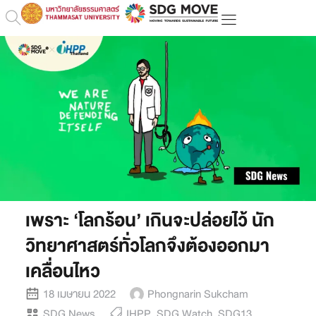
เพราะ ‘โลกร้อน’ เกินจะปล่อยไว้ นัก
วิทยาศาสตร์ทั่วโลกจึงต้องออกมา
เคลื่อนไหว
18 เมษายน 2022
Phongnarin Sukcham
SDG News
IHPP
,
SDG Watch
,
SDG13