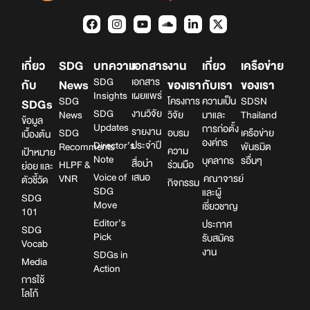
เกี่ยว
SDG
บทความ
เอกสาร
งาน
เกี่ยว
เครือข่าย
SDG
เอกสาร
กับ
News
ของเรา
กับเรา
ของเรา
Insights
เผยแพร่
SDG
โครงการ
ความเป็น
SDSN
SDGs
SDG
งานวิจัย
News
วิจัย
มาและ
Thailand
ข้อมูล
Updates
การก่อตั้ง
รายงาน
SDG
อบรม
เครือข่าย
เบื้องต้น
องค์กร
Director’s
ประจำปี
Recomments
พันธมิต
ความ
เป้าหมาย
Note
บุคลากร
รอื่นๆ
สื่อนำ
HLPF &
ร่วมมือ
ย่อย และ
Voice of
เสนอ
VNR
คณาจารย์
ตัวชี้วัด
กิจกรรม
SDG
และผู้
SDG
Move
เชี่ยวชาญ
101
Editor’s
ประกาศ
SDG
Pick
รับสมัคร
Vocab
งาน
SDGs in
Media
Action
การใช้
โลโก้