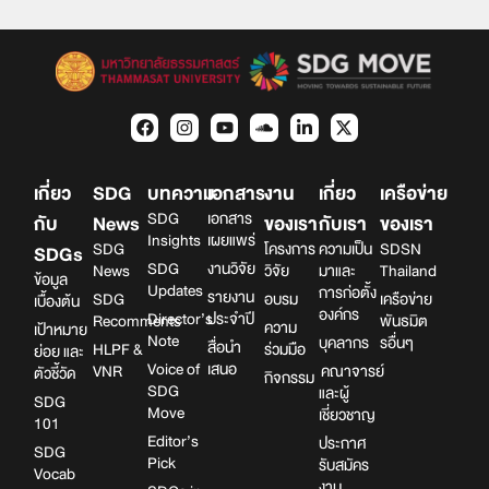
เกี่ยว
SDG
บทความ
เอกสาร
งาน
เกี่ยว
เครือข่าย
SDG
เอกสาร
กับ
News
ของเรา
กับเรา
ของเรา
Insights
เผยแพร่
SDG
โครงการ
ความเป็น
SDSN
SDGs
SDG
งานวิจัย
News
วิจัย
มาและ
Thailand
ข้อมูล
Updates
การก่อตั้ง
รายงาน
SDG
อบรม
เครือข่าย
เบื้องต้น
องค์กร
Director’s
ประจำปี
Recomments
พันธมิต
ความ
เป้าหมาย
Note
บุคลากร
รอื่นๆ
สื่อนำ
HLPF &
ร่วมมือ
ย่อย และ
Voice of
เสนอ
VNR
คณาจารย์
ตัวชี้วัด
กิจกรรม
SDG
และผู้
SDG
Move
เชี่ยวชาญ
101
Editor’s
ประกาศ
SDG
Pick
รับสมัคร
Vocab
งาน