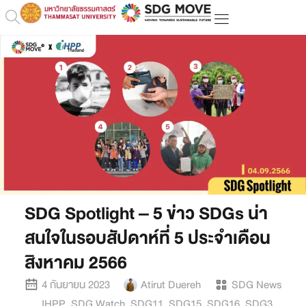
SDG Spotlight – 5 ข่าว SDGs น่า
สนใจในรอบสัปดาห์ที่ 5 ประจำเดือน
สิงหาคม 2566
4 กันยายน 2023
Atirut Duereh
SDG News
IHPP
,
SDG Watch
,
SDG11
,
SDG15
,
SDG16
,
SDG3
,