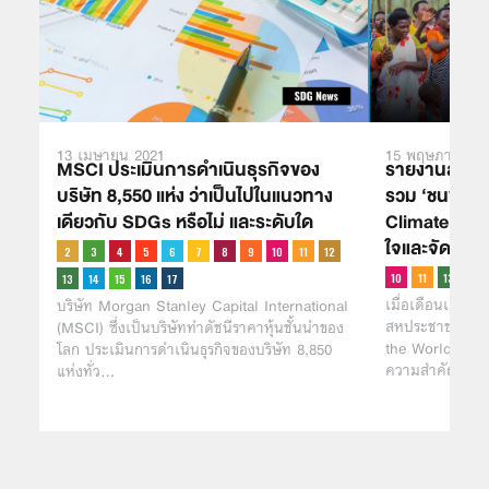
13 เมษายน 2021
15 พฤษภาคม 2
MSCI ประเมินการดำเนินธุรกิจของ
รายงานล่าสุด
บริษัท 8,550 แห่ง ว่าเป็นไปในแนวทาง
รวม ‘ชนพื้นเ
เดียวกับ SDGs หรือไม่ และระดับใด
Climate Chan
ใจและจัดกา
เมื่อเดือนเมษาย
บริษัท Morgan Stanley Capital International
สหประชาชาติได้
(MSCI) ซึ่งเป็นบริษัททำดัชนีราคาหุ้นชั้นนำของ
the World’s In
โลก ประเมินการดำเนินธุรกิจของบริษัท 8,850
ความสำคัญและค
แห่งทั่ว…