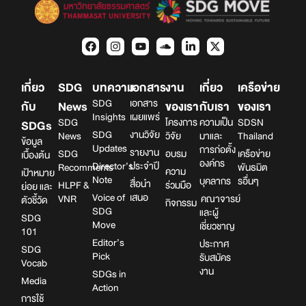
เกี่ยว
SDG
บทความ
เอกสาร
งาน
เกี่ยว
เครือข่าย
SDG
เอกสาร
กับ
News
ของเรา
กับเรา
ของเรา
Insights
เผยแพร่
SDG
โครงการ
ความเป็น
SDSN
SDGs
SDG
งานวิจัย
News
วิจัย
มาและ
Thailand
ข้อมูล
Updates
การก่อตั้ง
รายงาน
SDG
อบรม
เครือข่าย
เบื้องต้น
องค์กร
Director’s
ประจำปี
Recomments
พันธมิต
ความ
เป้าหมาย
Note
บุคลากร
รอื่นๆ
สื่อนำ
HLPF &
ร่วมมือ
ย่อย และ
Voice of
เสนอ
VNR
คณาจารย์
ตัวชี้วัด
กิจกรรม
SDG
และผู้
SDG
Move
เชี่ยวชาญ
101
Editor’s
ประกาศ
SDG
Pick
รับสมัคร
Vocab
งาน
SDGs in
Media
Action
การใช้