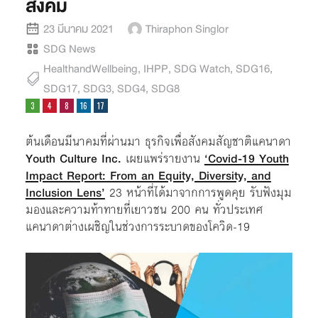
สังคม
23 มีนาคม 2021
Thiraphon Singlor
SDG News
HealthandWellbeing
,
IHPP
,
SDG Watch
,
SDG16
,
SDG17
,
SDG3
,
SDG4
,
SDG8
ต้นเดือนมีนาคมที่ผ่านมา ธุรกิจเพื่อสังคมสัญชาติแคนาดา
Youth Culture Inc.
เผยแพร่รายงาน
‘Covid-19 Youth
Impact Report: From an Equity, Diversity, and
Inclusion Lens’
23 หน้าที่ได้มาจากการพูดคุย รับฟังมุม
มองและความท้าทายที่เยาวชน 200 คน ทั่วประเทศ
แคนาดาต่างเผชิญในช่วงการระบาดของโควิด-19