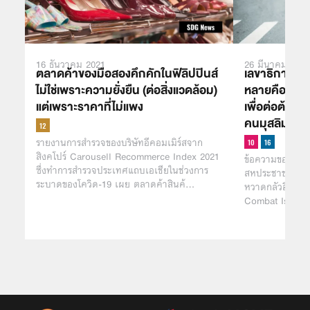
16 ธันวาคม 2021
26 มีนาคม 2021
ตลาดค้าของมือสองคึกคักในฟิลิปปินส์
เลขาธิการ UN
ไม่ใช่เพราะความยั่งยืน (ต่อสิ่งแวดล้อม)
หลายคือความร
แต่เพราะราคาที่ไม่แพง
เพื่อต่อต้านก
คนมุสลิม
รายงานการสำรวจของบริษัทอีคอมเมิร์สจาก
สิงคโปร์ Carousell Recommerce Index 2021
ข้อความของ Ant
ซึ่งทำการสำรวจประเทศแถบเอเชียในช่วงการ
สหประชาชาติ เน
ระบาดของโควิด-19 เผย ตลาดค้าสินค้…
หวาดกลัวอิสลาม
Combat Islamoph