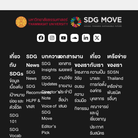
เกี่ยว
SDG
บทความ
เอกสาร
งาน
เกี่ยว
เครือข่าย
SDG
เอกสาร
กับ
News
ของเรา
กับเรา
ของเรา
Insights
เผยแพร่
SDG
โครงการ
ความเป็น
SDSN
SDGs
SDG
งานวิจัย
News
วิจัย
มาและ
Thailand
ข้อมูล
Updates
การก่อตั้ง
รายงาน
SDG
อบรม
เครือข่าย
เบื้องต้น
องค์กร
Director’s
ประจำปี
Recomments
พันธมิต
ความ
เป้าหมาย
Note
บุคลากร
รอื่นๆ
สื่อนำ
HLPF &
ร่วมมือ
ย่อย และ
Voice of
เสนอ
VNR
คณาจารย์
ตัวชี้วัด
กิจกรรม
SDG
และผู้
SDG
Move
เชี่ยวชาญ
101
Editor’s
ประกาศ
SDG
Pick
รับสมัคร
Vocab