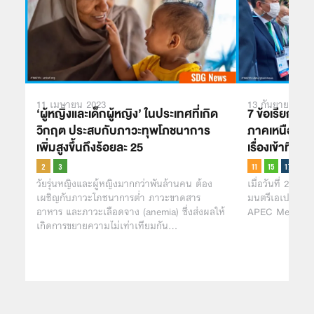
11 เมษายน 2023
13 กันยายน 202
‘ผู้หญิงและเด็กผู้หญิง’ ในประเทศที่เกิด
7 ข้อเรียกร้
วิกฤต ประสบกับภาวะทุพโภชนาการ
ภาคเหนือ’ ถึ
เพิ่มสูงขึ้นถึงร้อยละ 25
เรื่องเข้าที่ปร
วัยรุ่นหญิงและผู้หญิงมากกว่าพันล้านคน ต้อง
เมื่อวันที่ 23 –
เผชิญกับภาวะโภชนาการต่ำ ภาวะขาดสาร
มนตรีเอเปคด้านป่
อาหาร และภาวะเลือดจาง (anemia) ซึ่งส่งผลให้
APEC Meeting o
เกิดการขยายความไม่เท่าเทียมกัน…