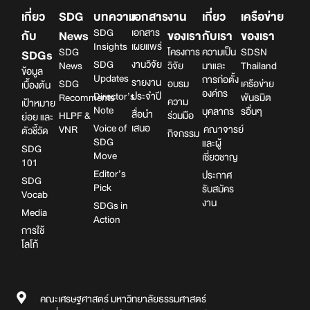
เกี่ยว
SDG
บทความ
เอกสาร
งาน
เกี่ยว
เครือข่าย
SDG
เอกสาร
กับ
News
ของเรา
กับเรา
ของเรา
Insights
เผยแพร่
SDG
โครงการ
ความเป็น
SDSN
SDGs
SDG
งานวิจัย
News
วิจัย
มาและ
Thailand
ข้อมูล
Updates
การก่อตั้ง
รายงาน
SDG
อบรม
เครือข่าย
เบื้องต้น
องค์กร
Director’s
ประจำปี
Recomments
พันธมิต
ความ
เป้าหมาย
Note
บุคลากร
รอื่นๆ
สื่อนำ
HLPF &
ร่วมมือ
ย่อย และ
Voice of
เสนอ
VNR
คณาจารย์
ตัวชี้วัด
กิจกรรม
SDG
และผู้
SDG
Move
เชี่ยวชาญ
101
Editor’s
ประกาศ
SDG
Pick
รับสมัคร
Vocab
งาน
SDGs in
Media
Action
การใช้
โลโก้
คณะเศรษฐศาสตร์ มหาวิทยาลัยธรรมศาสตร์