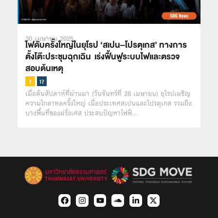
30 เมษายน 2025
ไฟดับครั้งใหญ่ในยุโรป ‘สเปน–โปรตุเกส’ ทางการ
ตั้งโต๊ะประชุมฉุกเฉิน เร่งฟื้นฟูระบบไฟและตรวจ
สอบต้นเหตุ
เมื่อต้นสัปดาห์ที่ผ่านมา (วันจันทร์ที่ 28 เมษายน) ยุโรปเผชิญ
ความโกลาหลครั้งใหญ่ เมื่อประเทศสเปนและโปรตุเกส รวมถึง
บางพื้นที่ของฝรั่งเศส ประสบปัญหาไฟฟ้…