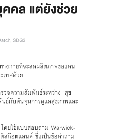
บุคคล แต่ยังช่วย
ย
atch
,
SDG3
ป่วยทางกายที่จะลดผลิตภาพของคน
ระเทศด้วย
รวจความสัมพันธ์ระหว่าง ‘สุข
พันธ์กับต้นทุนการดูแลสุขภาพและ
016 โดยใช้แบบสอบถาม Warwick-
ก๊อตแลนด์ ซึ่งเป็นข้อคําถาม