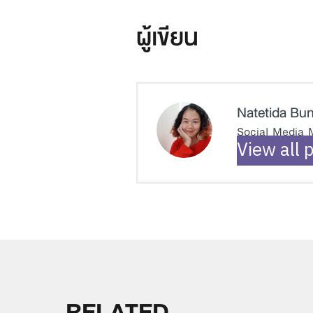
ผู้เขียน
Natetida Bu
Social Media M
View all 
RELATED