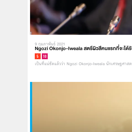
9 กุมภาพันธ์ 2021
Ngozi Okonjo-Iweala สตรีผิวสีคนแรกที่จะได้
เป็นที่แน่ชัดแล้วว่า Ngozi Okonjo-Iweala นักเศรษฐศา