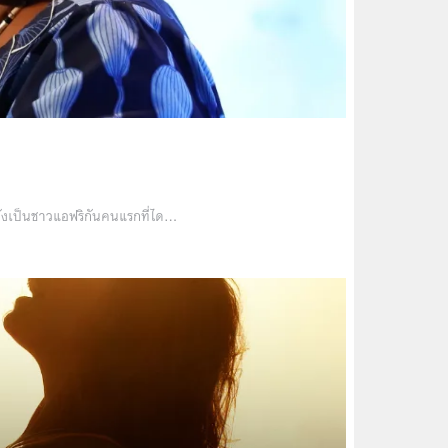
ังเป็นชาวแอฟริกันคนแรกที่ได…