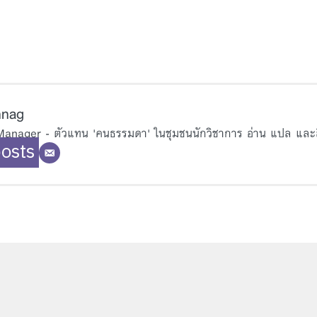
nnag
anager - ตัวแทน 'คนธรรมดา' ในชุมชนนักวิชาการ อ่าน แปล และสื่อ
posts