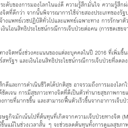
ะดับของการมองโลกในแง่ดี ความรู้สึกมั่นใจ ความรู้สึกผ่
ิตที่ดีกว่า จากนั้นพิจารณาการใช้จ่ายสองประเภทของรัฐบา
้างแพทย์เวชปฏิบัติทั่วไปและแพทย์เฉพาะทาง การรักษาตั
เงินโอนสิทธิประโยชน์กรณีการเจ็บป่วยต่อคน (การชดเชยจาก
างจิตหนึ่งช่วงคะแนนของแต่ละบุคคลในปี 2016 ที่เพิ่มขึ้นส
สหรัฐฯ และเงินโอนสิทธิประโยชน์กรณีการเจ็บป่วยที่ลดลง
ึกดีและการดำเนินชีวิตได้ปกติสุข อาจรวมถึงการมองโลกในแง
านได้ชัดเจน การมีสุขภาวะทางจิตที่ดีเป็นตัวทำนายสุขภาพกา
รมทางกายที่มากขขึ้น และสามารถฟื้นตัวเร็วขึ้นจากอาการเจ็บ
กิจมักเน้นไปที่ต้นทุนที่เกิดจากความเจ็บป่วยทางจิต (Ment
ี่ดีขึ้นแม้ในช่วงเวลาสั้น ๆ จะช่วยลดต้นทุนทั้งการดูแลส