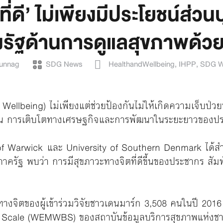
ี่ดี’ ไม่เพียงมีประโยชน์ส่วน
งรัฐด้านการดูแลสุขภาพด้ว
Bunnag
SDG News
HealthandWellbeing
,
IHPP
,
SDG W
l Wellbeing) ไม่เพียงแต่ช่วยป้องกันไม่ให้เกิดความเจ็บ
งยืน การเติบโตทางเศรษฐกิจและการพัฒนาในระยะยาวของป
of Warwick และ University of Southern Denmark ได้สำ
าครัฐ พบว่า การมีสุขภาวะทางจิตที่ดีขี้นของประชากร สัม
ะทางจิตของผู้เข้าร่วมวิจัยชาวเดนมาร์ก 3,508 คนในปี 2
Scale (WEMWBS) ของสถาบันข้อมูลบริการสุขภาพแห่งชาติส