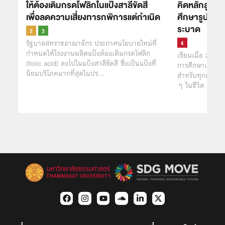
ให้ต้องเติมกรดโฟลิกในแป้งสาลีขัดสี
คิดหลักสูตรใ
เพื่อลดความเสี่ยงทารกพิการแต่กำเนิด
ศึกษารูปแบบใ
ระบาด
รัฐบาลสหราชอาณาจักร ประกาศนโยบายใหม่ที่
กำหนดให้โรงงานผลิตแป้งต้องเติมกรดโฟลิก
เขียนเมื่อ 25 ม
(folic acid) ลงไปในแป้งสาลีขัดสี ซึ่งเป็นแป้งที่
การศึกษาเป็นสิ
นิยมบริโภคมากที่สุดในปร…
สำหรับทุกคน ที
ๆ ในชีวิต การ