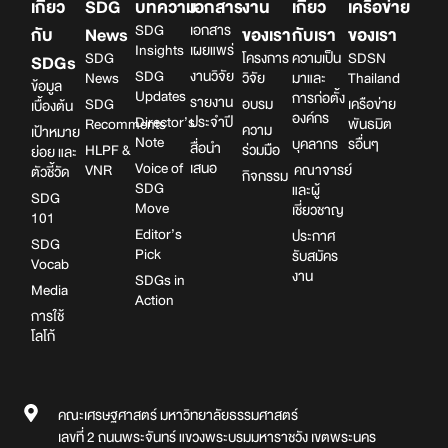
เกี่ยว
SDG
บทความ
เอกสาร
งาน
เกี่ยว
เครือข่าย
SDG
เอกสาร
กับ
News
ของเรา
กับเรา
ของเรา
Insights
เผยแพร่
SDG
โครงการ
ความเป็น
SDSN
SDGs
SDG
งานวิจัย
News
วิจัย
มาและ
Thailand
ข้อมูล
Updates
การก่อตั้ง
รายงาน
SDG
อบรม
เครือข่าย
เบื้องต้น
องค์กร
Director’s
ประจำปี
Recomments
พันธมิต
ความ
เป้าหมาย
Note
บุคลากร
รอื่นๆ
สื่อนำ
HLPF &
ร่วมมือ
ย่อย และ
Voice of
เสนอ
VNR
คณาจารย์
ตัวชี้วัด
กิจกรรม
SDG
และผู้
SDG
Move
เชี่ยวชาญ
101
Editor’s
ประกาศ
SDG
Pick
รับสมัคร
Vocab
งาน
SDGs in
Media
Action
การใช้
โลโก้
คณะเศรษฐศาสตร์ มหาวิทยาลัยธรรมศาสตร์
เลขที่ 2 ถนนพระจันทร์ แขวงพระบรมมหาราชวัง เขตพระนคร