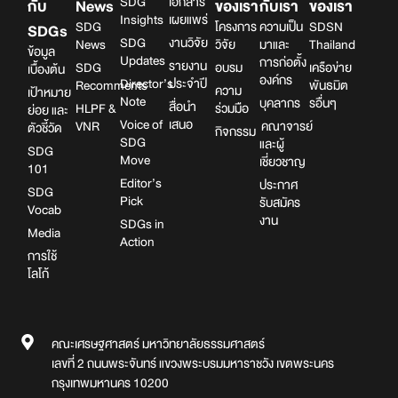
SDG
เอกสาร
กับ
News
ของเรา
กับเรา
ของเรา
Insights
เผยแพร่
SDG
โครงการ
ความเป็น
SDSN
SDGs
SDG
งานวิจัย
News
วิจัย
มาและ
Thailand
ข้อมูล
Updates
การก่อตั้ง
รายงาน
SDG
อบรม
เครือข่าย
เบื้องต้น
องค์กร
Director’s
ประจำปี
Recomments
พันธมิต
ความ
เป้าหมาย
Note
บุคลากร
รอื่นๆ
สื่อนำ
HLPF &
ร่วมมือ
ย่อย และ
Voice of
เสนอ
VNR
คณาจารย์
ตัวชี้วัด
กิจกรรม
SDG
และผู้
SDG
Move
เชี่ยวชาญ
101
Editor’s
ประกาศ
SDG
Pick
รับสมัคร
Vocab
งาน
SDGs in
Media
Action
การใช้
โลโก้
คณะเศรษฐศาสตร์ มหาวิทยาลัยธรรมศาสตร์
เลขที่ 2 ถนนพระจันทร์ แขวงพระบรมมหาราชวัง เขตพระนคร
กรุงเทพมหานคร 10200