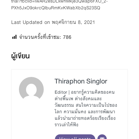
trial?fbclid=IwAR2esDLxwhMkje3Qwap6FXO_2-
PXh5JxO9okrcQlbuRmKvKWabXb2qS23SQ
Last Updated on พฤศจิกายน 8, 2021
จำนวนครั้งที่เข้าชม:
786
ผู้เขียน
Thiraphon Singlor
Editor | อยากรู้ความคิดของคน
ต่างพื้นเพ ต่างสังคมและ
วัฒนธรรม สนใจความเป็นไปของ
โลก ความมั่นคง และการพัฒนา
แล้วนำมาถ่ายทอดร้อยเรียงเรื่อง
ราวเล่าให้ฟัง