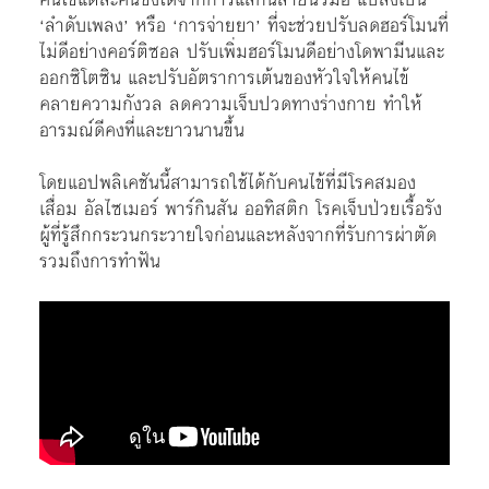
‘ลำดับเพลง’ หรือ ‘การจ่ายยา’ ที่จะช่วยปรับลดฮอร์โมนที่
ไม่ดีอย่างคอร์ติซอล ปรับเพิ่มฮอร์โมนดีอย่างโดพามีนและ
ออกซิโตซิน และปรับอัตราการเต้นของหัวใจให้คนไข้
คลายความกังวล ลดความเจ็บปวดทางร่างกาย ทำให้
อารมณ์ดีคงที่และยาวนานขึ้น
โดยแอปพลิเคชันนี้สามารถใช้ได้กับคนไข้ที่มีโรคสมอง
เสื่อม อัลไซเมอร์ พาร์กินสัน ออทิสติก โรคเจ็บป่วยเรื้อรัง
ผู้ที่รู้สึกกระวนกระวายใจก่อนและหลังจากที่รับการผ่าตัด
รวมถึงการทำฟัน