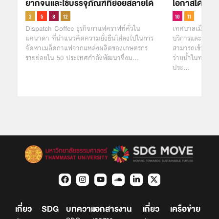
ยากจนและใช้บรรจุภัณฑ์ที่ย่อยสลายได้
โอกาสได้ว่าย
Dispatch Coffee ธุรกิจกาแฟคราฟท์คั่วใน
เทศบาลเมืองบา
แคนาดา ที่นำแนวคิดความยั่งยืนใส่ลงไปในการ
บริการและสิ่งอำ
จัดหาเมล็ดกาแฟจากแหล่งผลิตของเกษตรกร
สามารถเข้าถึงช
รายย่อยใน 50 ประเทศกำลังพัฒนาซึ่งม…
ว่ายน้ำในทะเลได้
ประ…
เกี่ยว
SDG
บทความ
เอกสาร
งาน
เกี่ยว
เครือข่าย