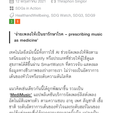
12 พฤษภาคม 2021
Thiraphon Singlor
SDGs in Action
HealthandWellbeing
,
SDG Watch
,
SDG3
,
SDG9
‘จ่ายเพลงให้เป็นยารักษาโรค – prescribing music
as medicine’
เทคโนโลยีสมัยนี้มีทั้งการใช้ AI ช่วยจัดเพลงให้ฟังตาม
รสนิยมอย่าง Spotify หรือประเภทที่ช่วยให้ผู้ใช้ดูแล
สุขภาพได้ดีขึ้นผ่าน SmartWatch ที่ตรวจจับ-แสดงผล
ข้อมูลทางชีวภาพของร่างกายเรา ไม่ว่าจะเป็นอัตราการ
เต้นของหัวใจหรือระดับความดันโลหิต
แนวคิดเช่นเดียวกันนี้ได้ถูกพัฒนาขึ้น รวมเป็น
‘
MediMusic
’
แอปพลิเคชันบริการจัดเพลย์ลิสต์เพลง
อัตโนมัติเฉพาะตัว ตามความชอบ อายุ เพศ สัญชาติ เชื้อ
ชาติ ระดับอัตราการเต้นของหัวใจและระดับฮอร์โมนของ
คนไข้แต่ละคนซึ่งได้จากการแสกนลายนิ้วมือ แปลงเป็น