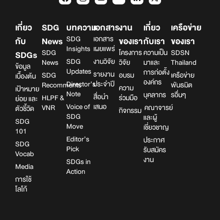
เกี่ยว
SDG
บทความ
เอกสาร
งาน
เกี่ยว
เครือข่าย
SDG
เอกสาร
กับ
News
ของเรา
กับเรา
ของเรา
Insights
เผยแพร่
SDG
โครงการ
ความเป็น
SDSN
SDGs
SDG
งานวิจัย
News
วิจัย
มาและ
Thailand
ข้อมูล
Updates
การก่อตั้ง
รายงาน
SDG
อบรม
เครือข่าย
เบื้องต้น
องค์กร
Director’s
ประจำปี
Recomments
พันธมิต
ความ
เป้าหมาย
Note
บุคลากร
รอื่นๆ
สื่อนำ
HLPF &
ร่วมมือ
ย่อย และ
Voice of
เสนอ
VNR
คณาจารย์
ตัวชี้วัด
กิจกรรม
SDG
และผู้
SDG
Move
เชี่ยวชาญ
101
Editor’s
ประกาศ
SDG
Pick
รับสมัคร
Vocab
งาน
SDGs in
Media
Action
การใช้
โลโก้