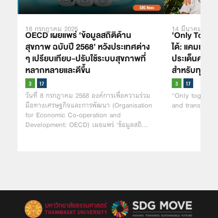
18 กรกฎาคม 2025
14 มีนาคม 2021
OECD เผยแพร่ ‘ข้อมูลสถิติด้าน
‘Only Togethe
สุขภาพ ฉบับปี 2568’ หวังประเทศต่าง
ได้: แคมเปญใ
ๆ เปรียบเทียบ-ปรับใช้ระบบสุขภาพที่
ประเด็นความเ
หลากหลายและดีขึ้น
สำหรับทุกคน
วันที่ 8 กรกฎาคม 2568 องค์การเพื่อความร่วม
“Only together
มือทางเศรษฐกิจและการพัฒนา (Organisation
and transform 
for Economic Co-operation and
Development: OECD) เผยแพร่ ‘ข้อมูลสถิ…