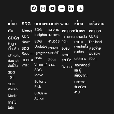
เกี่ยว
SDG
บทความ
เอกสาร
งาน
เกี่ยว
เครือข่าย
SDG
เอกสาร
กับ
News
ของเรา
กับเรา
ของเรา
Insights
เผยแพร่
SDG
โครงการ
ความเป็น
SDSN
SDGs
SDG
งานวิจัย
News
วิจัย
มาและ
Thailand
ข้อมูล
Updates
การก่อตั้ง
รายงาน
SDG
อบรม
เครือข่าย
เบื้องต้น
องค์กร
Director’s
ประจำปี
Recomments
พันธมิต
ความ
เป้าหมาย
Note
บุคลากร
รอื่นๆ
สื่อนำ
HLPF &
ร่วมมือ
ย่อย และ
Voice of
เสนอ
VNR
คณาจารย์
ตัวชี้วัด
กิจกรรม
SDG
และผู้
SDG
Move
เชี่ยวชาญ
101
Editor’s
ประกาศ
SDG
Pick
รับสมัคร
Vocab
งาน
SDGs in
Media
Action
การใช้
โลโก้