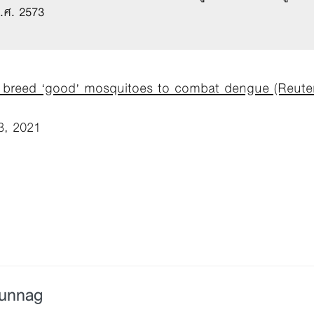
.ศ. 2573
s breed ‘good’ mosquitoes to combat dengue (Reuter
3, 2021
Bunnag