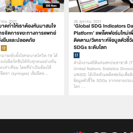
นายน 2021
26 ตุลาคม 2021
บาดทำให้เราต้องหันมาสนใจ
‘Global SDG Indicators Da
งการจัดการขยะทางการแพทย์
Platform’ แพล็ตฟอร์มใหม่เพื
ั่งยืนและปลอดภัย
ติดตาม/วิเคราะห์ข้อมูลตัวชี้ว
SDGs ระดับโลก
มารถยับยั้งโรคระบาดโควิด-19 ได้
ารเร่งฉีดวัคซีนให้กับทุกคนอย่างทัน
สำนักงานสถิติแห่งสหประชาชาติ (
ละเท่าเทียม โดยที่จำเป็นต้องใช้
United Nations Statistics Divisio
ฉีดยา (syringes) เข็มฉีดย…
UNSD) ได้เปิดตัวแพล็ตฟอร์มเพื่อ
ข้อมูลตัวชี้วัด SDGs จากหลายประเ
โลก …