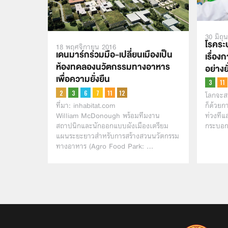
30 มิถุ
โรคระ
18 พฤศจิกายน 2016
เดนมาร์กร่วมมือ-เปลี่ยนเมืองเป็น
เรื่อ
ห้องทดลองนวัตกรรมทางอาหาร
อย่างย
เพื่อความยั่งยืน
โลกจะสา
ก็ด้วยก
ที่มา: inhabitat.com
ท่วงทีแ
William McDonough พร้อมทีมงาน
กระบอก
สถาปนิกและนักออกแบบผังเมืองเตรียม
แผนระยะยาวสำหรับการสร้างสวนนวัตกรรม
ทางอาหาร (Agro Food Park: …