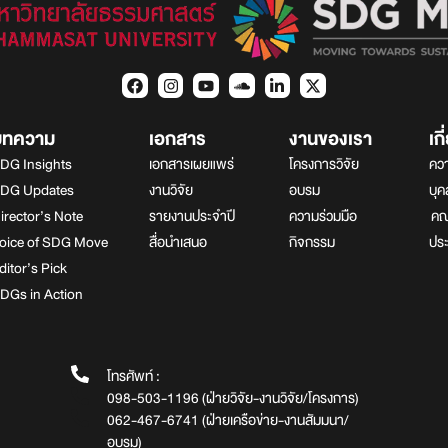
บทความ
เอกสาร
งานของเรา
เก
DG Insights
เอกสารเผยแพร่
โครงการวิจัย
ควา
DG Updates
งานวิจัย
อบรม
บุ
irector’s Note
รายงานประจำปี
ความร่วมมือ
คณา
oice of SDG Move
สื่อนำเสนอ
กิจกรรม
ปร
ditor’s Pick
DGs in Action
โทรศัพท์ :
098-503-1196 (ฝ่ายวิจัย-งานวิจัย/โครงการ)
062-467-6741 (ฝ่ายเครือข่าย-งานสัมมนา/
อบรม)