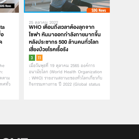
25 ตุลาคม 2022
ta
WHO เตือนถึงเวลาต้องลุกจาก
่อ
โซฟา หันมาออกกำลังกายมากขึ้น
ัด
หลังประชากร 500 ล้านคนทั่วโลก
เสี่ยงป่วยโรคเรื้อรัง
The
เมื่อวันพุธที่ 19 ตุลาคม 2565 องค์การ
n:
อนามัยโลก (World Health Organization
ติดตาม
: WHO) รายงานสถานะของทั่วโลกเกี่ยวกับ
ทศทั่ว
กิจกรรมทางกาย ปี 2022 (Global status