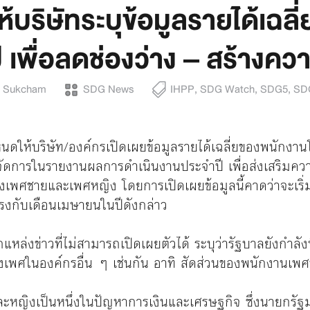
ห้บริษัทระบุข้อมูลรายได้เฉล
เพื่อลดช่องว่าง – สร้างควา
n Sukcham
SDG News
IHPP
,
SDG Watch
,
SDG5
,
SD
ำหนดให้บริษัท/องค์กรเปิดเผยข้อมูลรายได้เฉลี่ยของพนักง
จัดการในรายงานผลการดำเนินงานประจำปี เพื่อส่งเสริม
พศชายและเพศหญิง โดยการเปิดเผยข้อมูลนี้คาดว่าจะเริ่มปฏิบั
รงกับเดือนเมษายนในปีดังกล่าว
กแหล่งข่าวที่ไม่สามารถเปิดเผยตัวได้ ระบุว่ารัฐบาลยังกำล
งเพศในองค์กรอื่น ๆ เช่นกัน อาทิ สัดส่วนของพนักงานเพศชายที
ะหญิงเป็นหนึ่งในปัญหาการเงินและเศรษฐกิจ ซึ่งนายกรัฐมนต