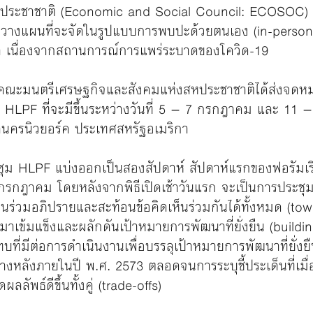
ประชาชาติ (Economic and Social Council: ECOSOC) เ
การวางแผนที่จะจัดในรูปแบบการพบปะด้วยตนเอง (in-person)
มา เนื่องจากสถานการณ์การแพร่ระบาดของโควิด-19
คณะมนตรีเศรษฐกิจและสังคมแห่งสหประชาชาติได้ส่งจดหมาย
เวที HLPF ที่จะมีขึ้นระหว่างวันที่ 5 – 7 กรกฎาคม และ 
นครนิวยอร์ค ประเทศสหรัฐอเมริกา
ม HLPF แบ่งออกเป็นสองสัปดาห์ สัปดาห์แรกของฟอรัมเริ่
กรกฎาคม โดยหลังจากพิธีเปิดเช้าวันแรก จะเป็นการประชุม 
วนร่วมอภิปรายและสะท้อนข้อคิดเห็นร่วมกันได้ทั้งหมด (town
บมาเข้มแข็งและผลักดันเป้าหมายการพัฒนาที่ยั่งยืน (buil
ี่มีต่อการดำเนินงานเพื่อบรรลุเป้าหมายการพัฒนาที่ยั่งย
ข้างหลังภายในปี พ.ศ. 2573 ตลอดจนการระบุชี้ประเด็นที่เมื
ลลัพธ์ดีขึ้นทั้งคู่ (trade-offs)