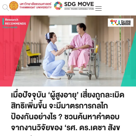
เมื่อปัจจุบัน ‘ผู้สูงอายุ’ เสี่ยงถูกละเมิด
สิทธิเพิ่มขึ้น จะมีมาตรการกลไก
ป้องกันอย่างไร ? ชวนค้นหาคำตอบ
จากงานวิจัยของ ‘รศ. ดร.เดชา สังข