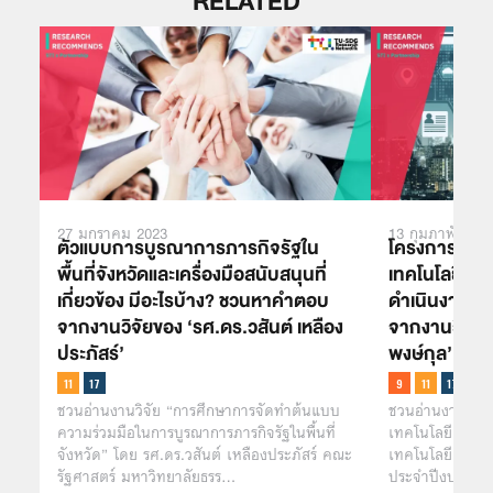
RELATED
27 มกราคม 2023
13 กุมภาพันธ์ 2
ตัวแบบการบูรณาการภารกิจรัฐใน
โครงการหมู่บ
พื้นที่จังหวัดและเครื่องมือสนับสนุนที่
เทคโนโลยี มี
เกี่ยวข้อง มีอะไรบ้าง? ชวนหาคำตอบ
ดำเนินงานเป
จากงานวิจัยของ ‘รศ.ดร.วสันต์ เหลือง
จากงานวิจัยขอ
ประภัสร์’
พงษ์กุล’
ชวนอ่านงานวิจัย “การศึกษาการจัดทำต้นแบบ
ชวนอ่านงานวิจั
ความร่วมมือในการบูรณาการภารกิจรัฐในพื้นที่
เทคโนโลยีและโค
จังหวัด” โดย รศ.ดร.วสันต์ เหลืองประภัสร์ คณะ
เทคโนโลยี ที่ได
รัฐศาสตร์ มหาวิทยาลัยธรร…
ประจำปีงบประม