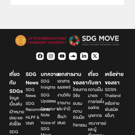
เกี่ยว
SDG
บทความ
เอกสาร
งาน
เกี่ยว
เครือข่าย
SDG
เอกสาร
กับ
News
ของเรา
กับเรา
ของเรา
Insights
เผยแพร่
SDG
โครงการ
ความเป็น
SDSN
SDGs
SDG
งานวิจัย
News
วิจัย
มาและ
Thailand
ข้อมูล
Updates
การก่อตั้ง
รายงาน
SDG
อบรม
เครือข่าย
เบื้องต้น
องค์กร
Director’s
ประจำปี
Recomments
พันธมิต
ความ
เป้าหมาย
Note
บุคลากร
รอื่นๆ
สื่อนำ
HLPF &
ร่วมมือ
ย่อย และ
Voice of
เสนอ
VNR
คณาจารย์
ตัวชี้วัด
กิจกรรม
SDG
และผู้
SDG
Move