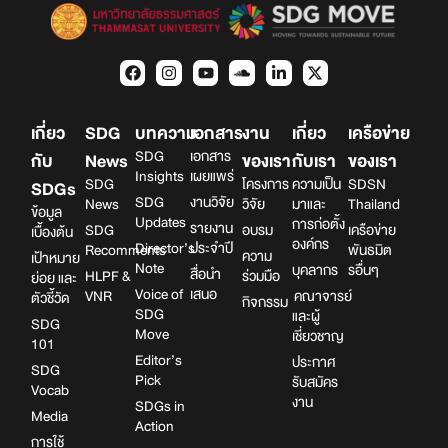
เกี่ยว
SDG
บทความ
เอกสาร
งาน
เกี่ยว
เครือข่าย
SDG
เอกสาร
กับ
News
ของเรา
กับเรา
ของเรา
Insights
เผยแพร่
SDG
โครงการ
ความเป็น
SDSN
SDGs
SDG
งานวิจัย
News
วิจัย
มาและ
Thailand
ข้อมูล
Updates
การก่อตั้ง
รายงาน
SDG
อบรม
เครือข่าย
เบื้องต้น
องค์กร
Director’s
ประจำปี
Recomments
พันธมิต
ความ
เป้าหมาย
Note
บุคลากร
รอื่นๆ
สื่อนำ
HLPF &
ร่วมมือ
ย่อย และ
Voice of
เสนอ
VNR
คณาจารย์
ตัวชี้วัด
กิจกรรม
SDG
และผู้
SDG
Move
เชี่ยวชาญ
101
Editor’s
ประกาศ
SDG
Pick
รับสมัคร
Vocab
งาน
SDGs in
Media
Action
การใช้