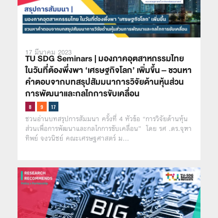
17 มีนาคม 2023
TU SDG Seminars | มองภาคอุตสาหกรรมไทย
ในวันที่ต้องพึ่งพา ‘เศรษฐกิจโลก’ เพิ่มขึ้น – ชวนหา
คำตอบจากบทสรุปสัมมนาการวิจัยด้านหุ้นส่วน
การพัฒนาและกลไกการขับเคลื่อน
ชวนอ่านบทสรุปการสัมมนา ครั้งที่ 4 หัวข้อ “การวิจัยด้านหุ้น
ส่วนเพื่อการพัฒนาและกลไกการขับเคลื่อน” โดย รศ .ดร.จุฑา
ทิพย์ จงวนิชย์ คณะเศรษฐศาสตร์ ม…