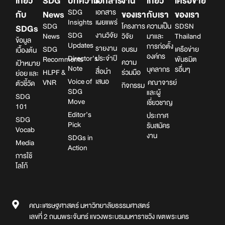
เกี่ยว
SDG
บทความ
เอกสาร
งาน
เกี่ยว
เครือข่าย
SDG
เอกสาร
กับ
News
ของเรา
กับเรา
ของเรา
Insights
เผยแพร่
SDG
โครงการ
ความเป็น
SDSN
SDGs
SDG
งานวิจัย
News
วิจัย
มาและ
Thailand
ข้อมูล
Updates
การก่อตั้ง
รายงาน
SDG
อบรม
เครือข่าย
เบื้องต้น
องค์กร
Director’s
ประจำปี
Recomments
พันธมิต
ความ
เป้าหมาย
Note
บุคลากร
รอื่นๆ
สื่อนำ
HLPF &
ร่วมมือ
ย่อย และ
Voice of
เสนอ
VNR
คณาจารย์
ตัวชี้วัด
กิจกรรม
SDG
และผู้
SDG
Move
เชี่ยวชาญ
101
Editor’s
ประกาศ
SDG
Pick
รับสมัคร
Vocab
งาน
SDGs in
Media
Action
การใช้
โลโก้
คณะเศรษฐศาสตร์ มหาวิทยาลัยธรรมศาสตร์
เลขที่ 2 ถนนพระจันทร์ แขวงพระบรมมหาราชวัง เขตพระนคร