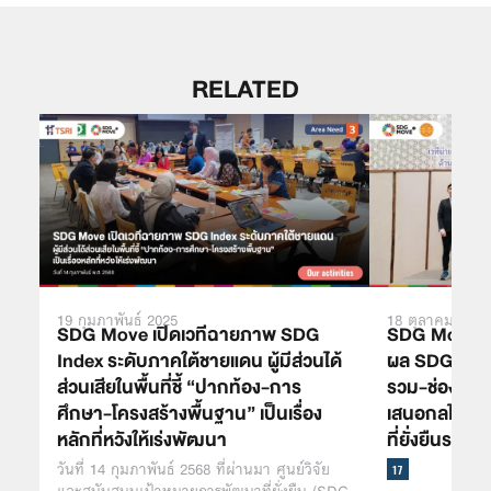
RELATED
19 กุมภาพันธ์ 2025
18 ตุลาคม 2025
SDG Move เปิดเวทีฉายภาพ SDG
SDG Move แล
Index ระดับภาคใต้ชายแดน ผู้มีส่วนได้
ผล SDG Index
ส่วนเสียในพื้นที่ชี้ “ปากท้อง-การ
รวม-ช่องว่าง
ศึกษา-โครงสร้างพื้นฐาน” เป็นเรื่อง
เสนอกลไก วว
หลักที่หวังให้เร่งพัฒนา
ที่ยั่งยืนระดับพื
วันที่ 14 กุมภาพันธ์​ 2568 ที่ผ่านมา ศูนย์วิจัย
และสนับสนุนเป้าหมายการพัฒนาที่ยั่งยืน (SDG