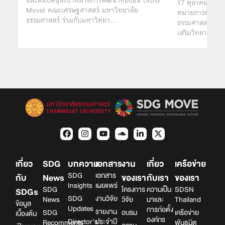
17 ตุลาคม 2568 
Move) คณะเศรษฐศาสตร์ มหาวิทยาลัย
หมายการพัฒนาที่
ธรรมศาสตร์ ร่วมกับมหาวิทยา…
ธรรมศาสตร์ ร่ว
เสริมวิทยาศาสตร
เกี่ยว
SDG
บทความ
เอกสาร
งาน
เกี่ยว
เครือข่าย
SDG
เอกสาร
กับ
News
ของเรา
กับเรา
ของเรา
Insights
เผยแพร่
SDG
โครงการ
ความเป็น
SDSN
SDGs
SDG
งานวิจัย
News
วิจัย
มาและ
Thailand
ข้อมูล
Updates
การก่อตั้ง
รายงาน
SDG
อบรม
เครือข่าย
เบื้องต้น
องค์กร
Director’s
ประจำปี
Recomments
พันธมิต