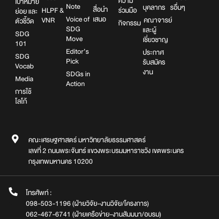
ความ
เป้าหมาย
Note
บุคลากร
รอื่นๆ
สื่อนำ
HLPF &
ร่วมมือ
ย่อย และ
Voice of
เสนอ
VNR
คณาจารย์
ตัวชี้วัด
กิจกรรม
SDG
และผู้
SDG
Move
เชี่ยวชาญ
101
Editor’s
ประกาศ
SDG
Pick
รับสมัคร
Vocab
งาน
SDGs in
Media
Action
การใช้
โลโก้
คณะเศรษฐศาสตร์ มหาวิทยาลัยธรรมศาสตร์
เลขที่ 2 ถนนพระจันทร์ แขวงพระบรมมหาราชวัง เขตพระนคร
กรุงเทพมหานคร 10200
โทรศัพท์ :
098-503-1196 (ฝ่ายวิจัย-งานวิจัย/โครงการ)
062-467-6741 (ฝ่ายเครือข่าย-งานสัมมนา/อบรม)