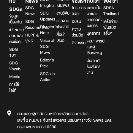
กับ
News
ของเรา
กับเรา
ของเรา
Insights
เผยแพร่
SDG
โครงการ
ความเป็น
SDSN
SDGs
SDG
งานวิจัย
News
วิจัย
มาและ
Thailand
ข้อมูล
Updates
การก่อตั้ง
รายงาน
SDG
อบรม
เครือข่าย
เบื้องต้น
องค์กร
Director’s
ประจำปี
Recomments
พันธมิต
ความ
เป้าหมาย
Note
บุคลากร
รอื่นๆ
สื่อนำ
HLPF &
ร่วมมือ
ย่อย และ
Voice of
เสนอ
VNR
คณาจารย์
ตัวชี้วัด
กิจกรรม
SDG
และผู้
SDG
Move
เชี่ยวชาญ
101
Editor’s
ประกาศ
SDG
Pick
รับสมัคร
Vocab
งาน
SDGs in
Media
Action
การใช้
โลโก้
คณะเศรษฐศาสตร์ มหาวิทยาลัยธรรมศาสตร์
เลขที่ 2 ถนนพระจันทร์ แขวงพระบรมมหาราชวัง เขตพระนคร
กรุงเทพมหานคร 10200