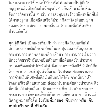
โดยเฉพาะการใช้ ‘นอร์มินี’ หรือให้คนไทยเป็นผู้ถือใบ
อนุญาตแล้วเปิดช่องให้นักธุรกิจชาวจีนเข้ามามีอิทธิพล
จัดการกิจการนั้น ๆ เช่น การลงทุนและจ้างผลิตเหล็กที่ไม่
ได้มาตรฐาน เมื่อผลิตเสร็จก็นำมาตีตราโดยใบอนุญาต
ของคนไทย แต่เวลาขายคนจีนเอาไปขายเพื่อให้ได้เงิน
ส่วนแบ่งกัน”
คุณฐิติภัสร์
เปิดเผยเพิ่มเติมว่า การติดสินบนเพื่อให้
ลักลอบนำขยะอิเล็กทรอนิกส์ และ ฝุ่นแดง หรือฝุ่นจาก
กระบวนการเตาหลอมเหล็ก เข้ามา กระบวนการเริ่มจาก
นักธุรกิจชาวจีนรับบทเป็นตัวแทนซื้อฝุ่นแดงในประเทศ
ตนเองเพื่อจะนำไปกำจัดให้ ซึ่งปลายทางที่จะใช้กำจัดก็คือ
ไทย พวกเขาจะนำฝุ่นตัวนี้เข้ามาในประเทศของเราผ่าน
การจ่ายเงินพิเศษซึ่งคือเงินสินบนใต้โต๊ะ จากนั้นนำเข้า
โรงงานรีไซเคิลและหลอมส่งออกไปขายต่อต่างประเทศ สิ่ง
ที่เหลือไว้ในไทยคือมลพิษและขยะ ซึ่งกล่าวกันตามตรง
กระบวนการทั้งหมดตั้งแต่ต้นทางจนถึงปลายทางล้วนแต่
ผิดกฎหมายทั้งสิ้น
จึงเป็นที่มาของ ‘จีนเทา’ หรือ ‘จีน
ศูนย์เหรียญ’ ที่ได้ยินกัน