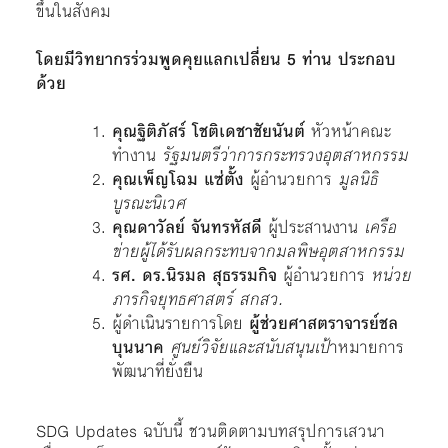
ขึ้นในสังคม
โดยมีวิทยากรร่วมพูดคุยแลกเปลี่ยน 5 ท่าน ประกอบ
ด้วย
คุณฐิติภัสร์ โชติเดชาชัยนันต์
หัวหน้าคณะ
ทำงาน
รัฐมนตรีว่าการกระทรวงอุตสาหกรรม
คุณเพ็ญโฉม แซ่ตั้ง
ผู้อํานวยการ
มูลนิธิ
บูรณะนิเวศ
คุณดาวัลย์ จันทรหัสดี
ผู้ประสานงาน
เครือ
ข่ายผู้ได้รับผลกระทบจากมลพิษอุตสาหกรรม
รศ. ดร.นิรมล สุธรรมกิจ
ผู้อํานวยการ
หน่วย
ภารกิจยุทธศาสตร์ สกสว.
ผู้ดำเนินรายการโดย
ผู้ช่วยศาสตราจารย์ชล
บุนนาค
ศูนย์วิจัยและสนับสนุนเป้
าหมายการ
พัฒนาที่ยั่งยืน
SDG Updates
ฉบับนี้ ชวนติดตามบทสรุปการเสวนา