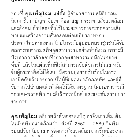
ขณะที่
คุณเพ็ญโฉม แซ่ตั้ง
ผู้อํานวยการมูลนิธิบูรณะ
นิเวศ ชี้ว่า ‘ปัญหาจีนเทาคืออาชญากรรมทางสิ่งแวดล้อม
และสังคม ถ้าปล่อยทิ้งไว้ในระยะยาวอาจจะก่อความเสีย
หายและสร้างความสั่นคลอนต่อเสถียรภาพของ
ประเทศไทยหนักมาก โดยในระดับชุมชนพบว่าชุมชนได้รับ
ผลกระทบจากมลพิษอุตสาหกรรมอย่างน่ากังวล เพราะมี
ปัญหากการลักลอบทิ้งกากอุตสาหกรรมหนักในหลาย
พื้นที่ แล้วในแต่ละพื้นที่ไม่สามารถจับตัวการได้เลย หรือ
จับผู้กระทำผิดไม่ได้เลย มีความยุ่งยากซับซ้อนในการ
เอาผิดกับเจ้าของกากหรือผู้ที่ขนส่งมาลักลอบทิ้ง และผู้ที่
รับกากไปบำบัดแล้วทำผิดไม่ได้มาตรฐาน โดยเฉพาะกรณี
ของเศษพลาสติก ขยะอิเล็กทรอนิกส์ และขยะอันตรายบาง
รายการ
คุณเพ็ญโฉม
อธิบายถึงต้นตอของปัญหาจีนเทาเพิ่มเติม
ในเชิงบริบทแวดล้อมว่า “ช่วงปี 2559 – 2560 จีนเริ่ม
ขยับปรับนโยบายการจัดการสิ่งแวดล้อมมากขึ้นเนื่องจาก