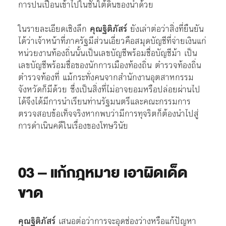
การปนเปื้อนเข้าไปในชั้นใต้ดินของน้ำด้วย
ในรายละเอียดเชิงลึก
คุณฐิติภัสร์
ยังเล่าต่อว่าสิ่งที่ยืนยัน
ได้ว่าเจ้าหน้าที่ภาครัฐมีส่วนเอี่ยวคือสมุดบัญชีที่จ่ายเงินแก่
หน่วยงานท้องถิ่นนั้นเป็นเลขบัญชีพร้อมชื่อบัญชีม้า เป็น
เลขบัญชีพร้อมชื่อของนักการเมืองท้องถิ่น ตำรวจท้องถิ่น
ตำรวจท้องที่ แม้กระทั่งคนจากสำนักงานอุตสาหกรรม
จังหวัดก็มีด้วย ซึ่งเป็นสิ่งที่ไม่อาจยอมหรือปล่อยผ่านไป
ได้จึงได้มีการนำเรียนท่านรัฐมนตรีและคณะกรรมการ
ตรวจสอบข้อเท็จจริงหากพบว่ามีการทุจริตก็ต้องนำไปสู่
การดำเนินคดีในเรื่องของโทษวินัย
03 – แก้กฎหมาย เอาผิดเด็ด
ขาด
คุณฐิติภัสร์
เสนอต่อว่าการจะอุดช่องว่างหรือแก้ปัญหา