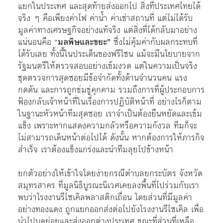
แยกในประเทศ และสุดท้ายส่งออกไป สิ่งที่ประเทศไทยได้
จริง ๆ คือเพียงค่าไฟ ค่าน้ำ ค่าเช่าสถานที่ แต่ไม่ได้รับ
มูลค่าทางเศรษฐกิจอย่างแท้จริง แต่สิ่งที่ได้กลับมาอย่าง
แน่นอนคือ “
มลพิษและขยะ”
ซึ่งไม่คุ้มค่ากับผลกระทบที่
ได้รับเลย
ทั้งนี้ในประเด็นของฟรีโซน แม้จะมีนโยบายจาก
รัฐมนตรีให้ตรวจสอบอย่างเข้มงวด แต่ในความเป็นจริง
ชุดตรวจการสุดซอยมีข้อจำกัดทั้งด้านจำนวนคน แรง
กดดัน และการถูกข่มขู่คุกคาม รวมถึงการที่ผู้ประกอบการ
ฟ้องกลับเจ้าหน้าที่ในเรื่องการปฏิบัติหน้าที่ อย่างไรก็ตาม
ในฐานะหัวหน้าทีมสุดซอย เราจำเป็นต้องยืนหยัดและเข้ม
แข็ง เพราะหากแสดงความกลัวหรือความกังวล ทีมก็จะ
ไม่สามารถเดินหน้าต่อไปได้ ดังนั้น หากต้องการให้ภารกิจ
สำเร็จ เราต้องแข็งแกร่งและนำทีมลุยไปข้างหน้า
ยกตัวอย่างให้เข้าใจโดยง่ายกรณีตำบลยกระบัตร จังหวัด
สมุทรสาคร ที่มูลนิธิบูรณะนิเวศเคยลงพื้นที่ไปร่วมกับเรา
พบว่าโรงงานรีไซเคิลพลาสติกเถื่อน โดยส่วนที่มีมูลค่า
อย่างทองแดง ถูกแยกออกส่งต่อไปยังโรงงานรีไซเคิล เพื่อ
นำไปบดย่อยและส่งออกต่างประเทศ ขณะที่ส่วนที่เหลือ