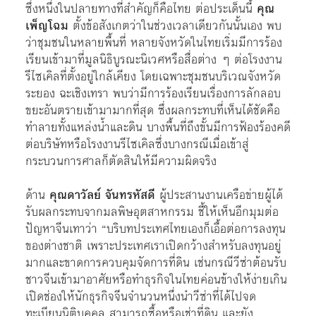
ซึ่งหนึ่งในปลายทางที่สำคัญก็คือไทย ต่อประเด็นนี้
คุณ
เพ็ญโฉม
ตั้งข้อสังเกตว่าในช่วงเวลาเดียวกันนั้นเอง พบ
ว่าชุมชนในหลายพื้นที่ หลายจังหวัดในไทยเริ่มมีการร้อง
เรียนเข้ามาที่มูลนิธิบูรณะนิเวศหรือสื่อต่าง ๆ ต่อโรงงาน
รีไซเคิลที่ตั้งอยู่ใกล้เคียง โดยเฉพาะชุมชนบริเวณจังหวัด
ระยอง ฉะเชิงเทรา พบว่ามีการร้องเรียนเรื่องการลักลอบ
ขยะอันตรายเข้ามามากที่สุด ซึ่งผลกระทบที่เห็นได้ชัดคือ
ทำลายทั้งแหล่งน้ำและดิน บางพื้นที่ถึงขั้นมีการฟ้องร้องคดี
ต่อบริษัทหรือโรงงานรีไซเคิลซึ่งบางกรณีเมื่อเข้าสู่
กระบวนการศาลก็ตัดสินให้มีความผิดจริง
ด้าน
คุณดาวัลย์ จันทรหัสดี
ผู้ประสานงานเครือข่ายผู้ได้
รับผลกระทบจากมลพิษอุตสาหกรรม ชี้ให้เห็นอีกมุมต่อ
ปัญหาจีนเทาว่า “บริบทประเทศไทยเองก็เอื้อต่อการลงทุน
ของต่างชาติ เพราะประเทศเราเปิดกว้างสำหรับลงทุนอยู่
มากและขาดการควบคุมจัดการที่ดิน เช่นกรณีวีซ่าต้อนรับ
ชาวจีนเข้ามาอาศัยหรือทำธุรกิจในไทยค่อนข้างให้ง่ายเกิน
เปิดช่องให้นักธุรกิจจีนจำนวนหนึ่งนำวีซ่าที่ได้ไปจด
ทะเบียนนิติบุคคล สามารถซื้อหรือเช่าที่ดิน และยัง