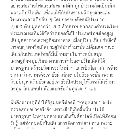
อย่างเศษสายไฟและเศษพลาสติก ถูกนำมาผลิตเป็นเม็ด
พลาสติกรีไซเคิล เพื่อส่งให้กับโรงงานผลิตถุงขยะและ
โรงงานพลาสติกอื่น ๆ โดยกองขยะที่พบมีประมาณ
2,000 ตัน มูลค่ากว่า 200 ล้านบาท หากลองคำนวณโดย
ประมาณจะเห็นได้ชัดว่าตลอดทั้งปี ประเทศไทยต้องสูญ
เสียมูลค่าทางเศรษฐกิจมหาศาล เมื่อเปรียบเทียบกับสิ่งที่
เราอนุญาตหรือเปิดประตูให้นำเข้ามานั้นไม่คุ้มเลย ขณะ
เดียวกันประเทศไทยก็มีเป้าหมายในการสนับสนุน
เศรษฐกิจหมุนเวียน ผ่านการทำโรงงานรีไซเคิลที่ได้
มาตรฐาน สร้างนวัตกรรมใหม่ ๆ และเปิดโอกาสการจ้าง
งาน ทว่าความจริงเรายังดำเนินงานไม่ถึงตรงนั้น เพราะ
ด้วยปัญหาเดิมยังคงอยู่เรายังเปิดประตูให้ใครก็ได้เข้ามา
ลงทุน โดยแทบไม่ต้องแบกรับต้นทุนใด ๆ เลย
นั่นคือสาเหตุที่ทำให้รัฐมนตรีต้องมี “ชุดสุดซอย” ลงไป
ตรวจสอบอย่างจริงจัง เพราะสิ่งที่เกิดขึ้นนั้น “ไม่ได้
มาตรฐาน” โรงงานหลายแห่งถึงขั้นต้องไลฟ์เปิดให้สังคม
รับรู้ แต่ทั้งหมดนี้เป็นเพียงการจัดการปลายทาง เพราะ