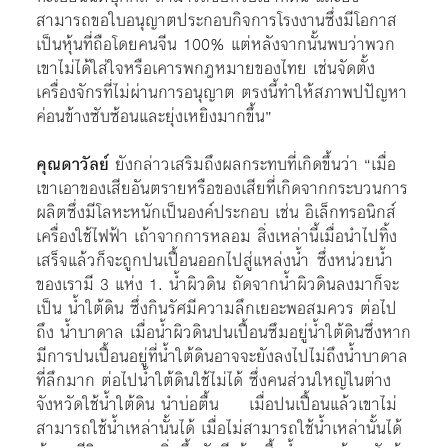
สามารถขอใบอนุญาตประกอบกิจการโรงงานซึ่งมีโอกาส
เป็นหุ้นที่ถือโดยคนจีน 100% แต่หลังจากนั้นพบว่าพวก
เขาไม่ได้ใส่ใจหรือเคารพกฎหมายของไทย เช่นจัดตั้ง
เครื่องจักรที่ไม่ผ่านการอนุญาต ตรงนี้ทำให้สภาพปปัญหา
ค่อนข้างซับซ้อนและยุ่งเหยิงมากขึ้น”
คุณดาวัลย์
ยังกล่าวเสริมถึงผลกระทบที่เกิดขึ้นว่า “เมื่อ
เขาเอาของเสียอันตรายหรือของเสียที่เกิดจากกระบวนการ
ผลิตซึ่งมีโลหะหนักเป็นองค์ประกอบ เช่น อิเล็กทรอนิกส์
เครื่องใช้ไฟฟ้า เถ้าจากการหลอม สิ่งเหล่านี้เมื่อนำไปทิ้ง
เสร็จแล้วก็จะถูกปนเปื้อนออกไปสู่แหล่งน้ำ ซึ่งหน่วยน้ำ
ของเรามี 3 แห่ง 1. น้ำผิวดิน ถัดจากน้ำผิวดินลงมาก็จะ
เป็น น้ำใต้ดิน ซึ่งกินรัศมีความลึกเยอะพอสมควร ต่อไป
ถึง น้ำบาดาล เมื่อน้ำผิวดินปนเปื้อนซึมอยู่น้ำใต้ดินซึ่งหาก
มีการปนเปื้อนอยู่ที่น้ำใต้ดินอาจจะยังลงไปไม่ถึงน้ำบาดาล
ที่ลึกมาก ต่อไปน้ำใต้ดินใช้ไม่ได้ ซึ่งคนส่วนใหญ่ในต่าง
จังหวัดใช้น้ำใต้ดิน นำบ่อตื้น เมื่อปนเปื้อนแล้วเขาไม่
สามารถใช้น้ำเหล่านั้นได้ เมื่อไม่สามารถใช้น้ำเหล่านั้นได้