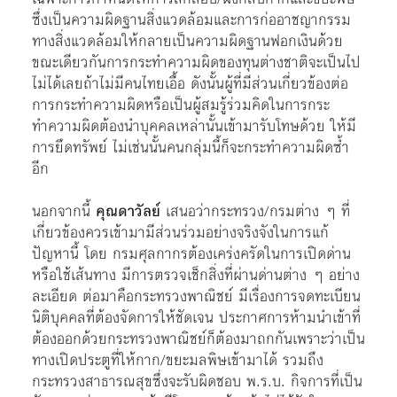
ซึ่งเป็นความผิดฐานสิ่งแวดล้อมและการก่ออาชญากรรม
ทางสิ่งแวดล้อมให้กลายเป็นความผิดฐานฟอกเงินด้วย
ขณะเดียวกันการกระทำความผิดของทุนต่างชาติจะเป็นไป
ไม่ได้เลยถ้าไม่มีคนไทยเอื้อ ดังนั้นผู้ที่มีส่วนเกี่ยวข้องต่อ
การกระทำความผิดหรือเป็นผู้สมรู้ร่วมคิดในการกระ
ทำความผิดต้องนำบุคคลเหล่านั้นเข้ามารับโทษด้วย ให้มี
การยึดทรัพย์ ไม่เช่นนั้นคนกลุ่มนี้ก็จะกระทำความผิดซ้ำ
อีก
นอกจากนี้
คุณดาวัลย์
เสนอว่ากระทรวง/กรมต่าง ๆ ที่
เกี่ยวข้องควรเข้ามามีส่วนร่วมอย่างจริงจังในการแก้
ปัญหานี้ โดย กรมศุลกากรต้องเคร่งครัดในการเปิดด่าน
หรือใช้เส้นทาง มีการตรวจเช็กสิ่งที่ผ่านด่านต่าง ๆ อย่าง
ละเอียด ต่อมาคือกระทรวงพาณิชย์ มีเรื่องการจดทะเบียน
นิติบุคคลที่ต้องจัดการให้ชัดเจน ประกาศการห้ามนำเข้าที่
ต้องออกด้วยกระทรวงพาณิชย์ก็ต้องมาถกกันเพราะว่าเป็น
ทางเปิดประตูที่ให้กาก/ขยะมลพิษเข้ามาได้ รวมถึง
กระทรวงสาธารณสุขซึ่งจะรับผิดชอบ พ.ร.บ. กิจการที่เป็น