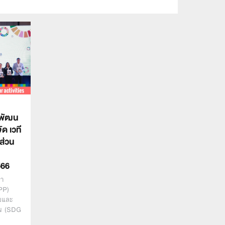
ยพัฒน
ัด เวที
คส่วน
566
นา
PP)
ัยและ
ืน (SDG