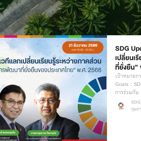
SDG Upd
เปลี่ยนเ
ที่ยั่งยื
เป้าหมายกา
Goals : SD
การร่วมกัน
SDG
กุมภา