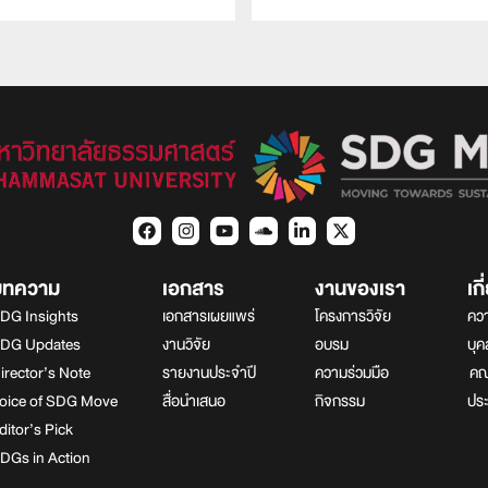
บทความ
เอกสาร
งานของเรา
เก
DG Insights
เอกสารเผยแพร่
โครงการวิจัย
ควา
DG Updates
งานวิจัย
อบรม
บุ
irector’s Note
รายงานประจำปี
ความร่วมมือ
คณา
oice of SDG Move
สื่อนำเสนอ
กิจกรรม
ปร
ditor’s Pick
DGs in Action