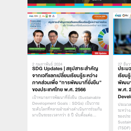
2 กุมภาพันธ์ 2024
27 ธัน
SDG Updates | สรุปสาระสำคัญ
ประมว
จากเวทีแลกเปลี่ยนเรียนรู้ระหว่าง
เรียนร
ภาคส่วนเพื่อ “การพัฒนาที่ยั่งยืน”
พัฒนา
ของประเทศไทย พ.ศ. 2566
พ.ศ. 
Devel
เป้าหมายการพัฒนาที่ยั่งยืน (Sustainable
Development Goals : SDGs) เป็นวาระ
ประมวลภ
ระดับโลกที่หลายฝ่ายต่างดำเนินการร่วมกัน
ระหว่าง
มาเป็นระยะเวลากว่า 8 ปี นับตั้งแต่อ…
ของประ
Sustai
(TSDF)