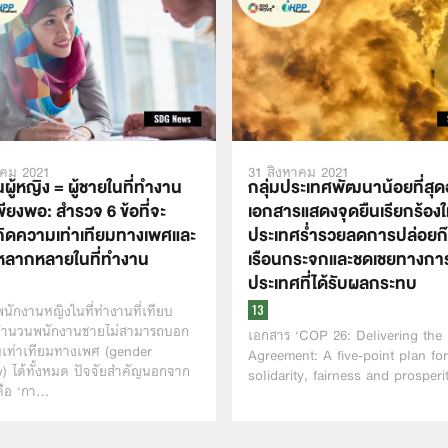
าคม 2021
31 สิงหาคม 2021
ู้หญิง = ผู้ชายในที่ทำงาน
กลุ่มประเทศพัฒนาน้อยที่สุ
เพียงพอ: สำรวจ 6 ข้อที่จะ
เอกสารแสดงจุดยืนเรียกร้องใ
เกิดความเท่าเทียมทางเพศและ
ประเทศร่ำรวยลดการปล่อยก
ลากหลายในที่ทำงาน
เรือนกระจกและชดเชยทางการเ
ประเทศที่ได้รับผลกระทบ
ักงานหญิงในที่ทำงานที่เทียบ
บจำนวนพนักงานชายไม่สามารถบอก
เอกสาร ‘COP 26: Delivering the 
มเท่าเทียมทางเพศ (gender
Agreement: A five-point plan for
y) ได้ทั้งหมด ปัจจัยสำคัญนอกจาก
solidarity, fairness and prosperi
ือ ‘กา…