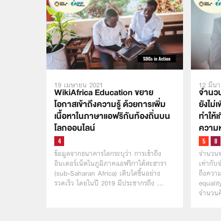
19 เมษายน 2021
12 มีน
WikiAfrica Education ขยาย
จำนวนผ
โอกาสเข้าถึงความรู้ ด้วยการเพิ่ม
ยังไม่
เนื้อหาในภาษาแอฟริกันท้องถิ่นบน
ทำให้
โลกออนไลน์
ความห
ข้อมูลจากธนาคารโลกระบุว่า การเข้าถึง
จำนวนพน
อินเตอร์เน็ตในภูมิภาคแอฟริกาใต้สะฮารา
เท่ากั
(sub-Saharan Africa) เติบโตขึ้นอย่าง
ถึงควา
รวดเร็ว โดยในปี 2019 มีประชากรถึง …
equalit
จำนวนค