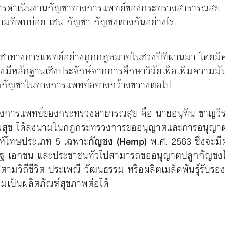
ารดำเนินงานกัญชาทางการแพทย์ของกระทรวงสาธารณสุข
ี่พบบ่อย เช่น กัญชา กัญชงต่างกันอย่างไร
้กัญชาทางการแพทย์อย่างถูกกฎหมายในช่วงปีที่ผ่านมา โดยม
ต้องมีหลักฐานเชิงประจักษ์จากการศึกษาวิจัยเพื่อเพิ่มความ
กกัญชาในทางการแพทย์อย่างกว้างขวางต่อไป
างการแพทย์ของกระทรวงสาธารณสุข คือ นายอนุทิน ชาญวี
ณสุข ได้ลงนามในกฎกระทรวงการขออนุญาตและการอนุญาตผ
ดให้โทษประเภท 5 เฉพาะ
กัญชง (Hemp)
พ.ศ. 2563 ซึ่งจะมี
รัฐ เอกชน และประชาชนทั่วไปสามารถขออนุญาตปลูกกัญชงได้ท
ตามวิถีชีวิต ประเพณี วัฒนธรรม หรือผลิตเมล็ดพันธุ์รับร
่มเป็นผลิตภัณฑ์สุขภาพต่อได้