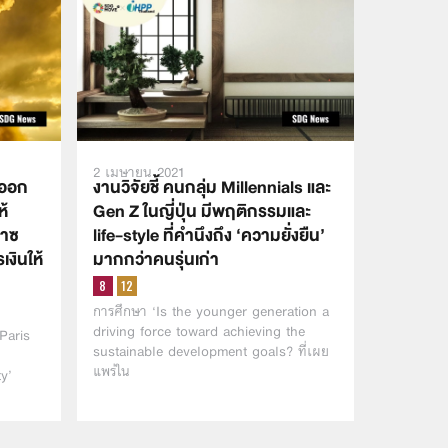
2 เมษายน 2021
ดออก
งานวิจัยชี้ คนกลุ่ม Millennials และ
ห้
Gen Z ในญี่ปุ่น มีพฤติกรรมและ
๊าซ
life-style ที่คำนึงถึง ‘ความยั่งยืน’
งินให้
มากกว่าคนรุ่นเก่า
การศึกษา ‘Is the younger generation a
driving force toward achieving the
Paris
sustainable development goals? ที่เผย
แพร่ใน
ty’