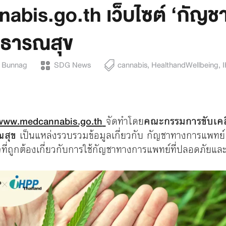
is.go.th เว็บไซต์ ‘กัญช
ธารณสุข
a Bunnag
SDG News
cannabis
,
HealthandWellbeing
,
www.medcannabis.go.th
จัดทำโดย
คณะกรรมการขับเคลื
ณสุข
เป็นแหล่งรวบรวมข้อมูลเกี่ยวกับ กัญชาทางการแพทย์ ที
ี่ถูกต้องเกี่ยวกับการใช้กัญชาทางการแพทย์ที่ปลอดภัยและ