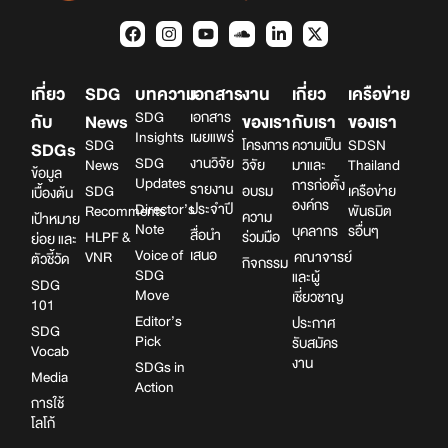
เกี่ยว
SDG
บทความ
เอกสาร
งาน
เกี่ยว
เครือข่าย
SDG
เอกสาร
กับ
News
ของเรา
กับเรา
ของเรา
Insights
เผยแพร่
SDG
โครงการ
ความเป็น
SDSN
SDGs
SDG
งานวิจัย
News
วิจัย
มาและ
Thailand
ข้อมูล
Updates
การก่อตั้ง
รายงาน
SDG
อบรม
เครือข่าย
เบื้องต้น
องค์กร
Director’s
ประจำปี
Recomments
พันธมิต
ความ
เป้าหมาย
Note
บุคลากร
รอื่นๆ
สื่อนำ
HLPF &
ร่วมมือ
ย่อย และ
Voice of
เสนอ
VNR
คณาจารย์
ตัวชี้วัด
กิจกรรม
SDG
และผู้
SDG
Move
เชี่ยวชาญ
101
Editor’s
ประกาศ
SDG
Pick
รับสมัคร
Vocab
งาน
SDGs in
Media
Action
การใช้
โลโก้