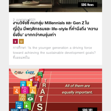
2 เมษายน 2021
งานวิจัยชี้ คนกลุ่ม Millennials และ Gen Z ใน
ญี่ปุ่น มีพฤติกรรมและ life-style ที่คำนึงถึง ‘ความ
ยั่งยืน’ มากกว่าคนรุ่นเก่า
การศึกษา ‘Is the younger generation a driving force
toward achieving the sustainable development goals?
ที่เผยแพร่ใน