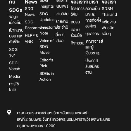
SDG
เอกสาร
กับ
News
ของเรา
กับเรา
ของเรา
Insights
เผยแพร่
SDG
โครงการ
ความเป็น
SDSN
SDGs
SDG
งานวิจัย
News
วิจัย
มาและ
Thailand
ข้อมูล
Updates
การก่อตั้ง
รายงาน
SDG
อบรม
เครือข่าย
เบื้องต้น
องค์กร
Director’s
ประจำปี
Recomments
พันธมิต
ความ
เป้าหมาย
Note
บุคลากร
รอื่นๆ
สื่อนำ
HLPF &
ร่วมมือ
ย่อย และ
Voice of
เสนอ
VNR
คณาจารย์
ตัวชี้วัด
กิจกรรม
SDG
และผู้
SDG
Move
เชี่ยวชาญ
101
Editor’s
ประกาศ
SDG
Pick
รับสมัคร
Vocab
งาน
SDGs in
Media
Action
การใช้
โลโก้
คณะเศรษฐศาสตร์ มหาวิทยาลัยธรรมศาสตร์
เลขที่ 2 ถนนพระจันทร์ แขวงพระบรมมหาราชวัง เขตพระนคร
กรุงเทพมหานคร 10200