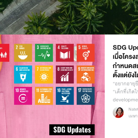
SDG Upd
เมื่อโคร
กำหนดสถ
ตั้งแต่ยังไ
“อยากอายุยื
“เด็กที่เกิ
developme
Nate
เมษา