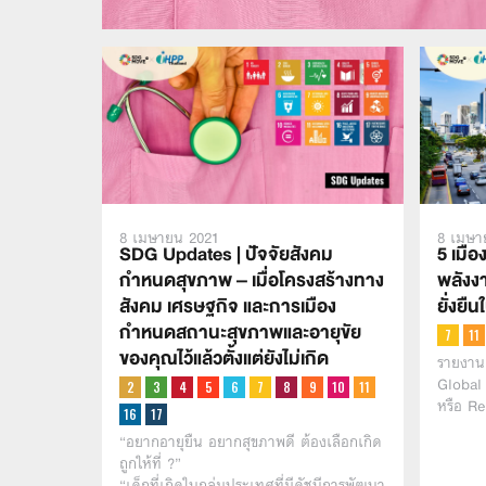
8 เมษายน 2021
8 เมษา
SDG Updates | ปัจจัยสังคม
5 เมือ
กำหนดสุขภาพ – เมื่อโครงสร้างทาง
พลังงา
สังคม เศรษฐกิจ และการเมือง
ยั่งย
กำหนดสถานะสุขภาพและอายุขัย
ของคุณไว้แล้วตั้งแต่ยังไม่เกิด
รายงาน
Global
หรือ R
“อยากอายุยืน อยากสุขภาพดี ต้องเลือกเกิด
ถูกให้ที่ ?”
“เด็กที่เกิดในกลุ่มประเทศที่มีดัชนีการพัฒนา