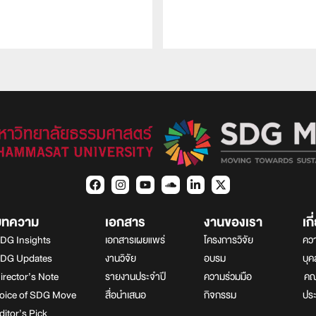
บทความ
เอกสาร
งานของเรา
เก
DG Insights
เอกสารเผยแพร่
โครงการวิจัย
ควา
DG Updates
งานวิจัย
อบรม
บุ
irector’s Note
รายงานประจำปี
ความร่วมมือ
คณา
oice of SDG Move
สื่อนำเสนอ
กิจกรรม
ปร
ditor’s Pick