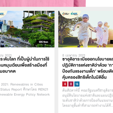
ยน 2021
8 เมษายน 2021
งระดับโลก ที่เป็นผู้นำในการใช้
ซาอุดิอาระเบียออกนโยบายแ
นหมุนเวียนเพื่อสร้างเมืองที่
ปฏิบัติการแห่งชาติว่าด้วย ‘ก
ืนในอนาคต
ป้องกันแรงงานเด็ก’ พร้อมเด
คุ้มครองสิทธิเด็กในมิติอื่น
 2021: Renewables in Cities
 Status Report ศึกษาโดย REN21
ต้นสัปดาห์นี้ คณะรัฐมนตรีซาอุดิอาร
enewable Energy Policy Network
อนุมัตินโยบายแห่งชาติและแผนปฏิบ
ระดับชาติว่าด้วยการป้องกันแรงงาน
โดยอายุขั้นต่ำที่สามารถทำงานได้คื