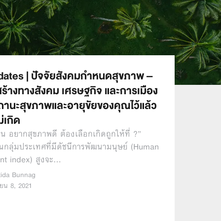
ates | ปัจจัยสังคมกำหนดสุขภาพ –
งสร้างทางสังคม เศรษฐกิจ และการเมือง
านะสุขภาพและอายุขัยของคุณไว้แล้ว
ม่เกิด
น อยากสุขภาพดี ต้องเลือกเกิดถูกให้ที่ ?”
ดในกลุ่มประเทศที่มีดัชนีการพัฒนามนุษย์ (Human
nt index) สูงจะ…
tida Bunnag
ยน 8, 2021