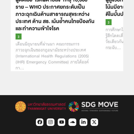
ราย – WHO ประกาศยกระดับเป็น
โน้มมีอายุที่เ
ภาวะฉุกเฉินด้านสาธารณสุขระหว่าง
ดีในบั้นปลายส
ประเทศ ด้าน สธ. เน้นย้ำคนไทยป้องกัน
และทำความเข้าใจโรค
การศึกษาในสิงคโปร
รู้สึกโดดเดี่ยวมีแ
วัยเดียวกัน และม
เดือนมิถุนายนที่ผ่านมา คณะกรรมการ
กระฉับ…
ภาวะฉุกเฉินของกฎอนามัยระหว่างประเทศ
(International Health Regulations (2005)
(IHR) Emergency Committee) ภายใต้องค์
กา…