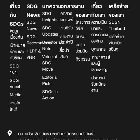
เกี่ยว
SDG
บทความ
เอกสาร
งาน
เกี่ยว
เครือข่าย
SDG
เอกสาร
กับ
News
ของเรา
กับเรา
ของเรา
Insights
เผยแพร่
SDG
โครงการ
ความเป็น
SDSN
SDGs
SDG
งานวิจัย
News
วิจัย
มาและ
Thailand
ข้อมูล
Updates
การก่อตั้ง
รายงาน
SDG
อบรม
เครือข่าย
เบื้องต้น
องค์กร
Director’s
ประจำปี
Recomments
พันธมิต
ความ
เป้าหมาย
Note
บุคลากร
รอื่นๆ
สื่อนำ
HLPF &
ร่วมมือ
ย่อย และ
Voice of
เสนอ
VNR
คณาจารย์
ตัวชี้วัด
กิจกรรม
SDG
และผู้
SDG
Move
เชี่ยวชาญ
101
Editor’s
ประกาศ
SDG
Pick
รับสมัคร
Vocab
งาน
SDGs in
Media
Action
การใช้
โลโก้
คณะเศรษฐศาสตร์ มหาวิทยาลัยธรรมศาสตร์