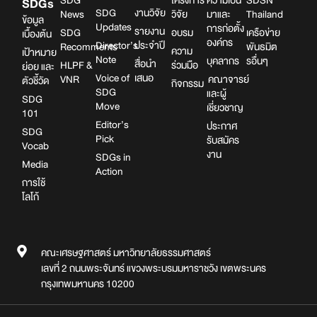
SDGs
SDG
งานวิจัย
News
วิจัย
มาและ
Thailand
ข้อมูล
Updates
การก่อตั้ง
รายงาน
SDG
อบรม
เครือข่าย
เบื้องต้น
องค์กร
Director’s
ประจำปี
Recomments
พันธมิต
ความ
เป้าหมาย
Note
บุคลากร
รอื่นๆ
สื่อนำ
HLPF &
ร่วมมือ
ย่อย และ
Voice of
เสนอ
VNR
คณาจารย์
ตัวชี้วัด
กิจกรรม
SDG
และผู้
SDG
Move
เชี่ยวชาญ
101
Editor’s
ประกาศ
SDG
Pick
รับสมัคร
Vocab
งาน
SDGs in
Media
Action
การใช้
โลโก้
คณะเศรษฐศาสตร์ มหาวิทยาลัยธรรมศาสตร์
เลขที่ 2 ถนนพระจันทร์ แขวงพระบรมมหาราชวัง เขตพระนคร
กรุงเทพมหานคร 10200