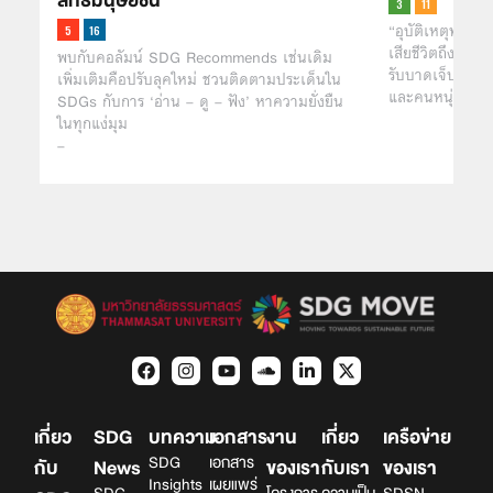
สิทธิมนุษยชน
“อุบัติเหตุทางท้
เสียชีวิตถึง 1.3 
พบกับคอลัมน์ SDG Recommends เช่นเดิม
รับบาดเจ็บ ซ้ำยั
เพิ่มเติมคือปรับลุคใหม่ ชวนติดตามประเด็นใน
และคนหนุ่…
SDGs กับการ ‘อ่าน – ดู – ฟัง’ หาความยั่งยืน
ในทุกแง่มุม
–
เกี่ยว
SDG
บทความ
เอกสาร
งาน
เกี่ยว
เครือข่าย
SDG
เอกสาร
กับ
News
ของเรา
กับเรา
ของเรา
Insights
เผยแพร่
SDG
โครงการ
ความเป็น
SDSN