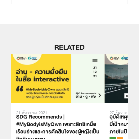
RELATED
21 ธันวาคม 2021
27 ธันวาคม 202
SDG Recommends |
อุบัติเหตุบนถน
#MyBodyisMyOwn เพราะสิทธิเหนือ
มีเป้าหมายลดก
เรือนร่างและการตัดสินใจของผู้หญิงเป็น
ภายในปี 257