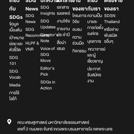
เกี่ยว
SDG
บทความ
เอกสาร
งาน
เกี่ยว
เครือข่าย
SDG
เอกสาร
กับ
News
ของเรา
กับเรา
ของเรา
Insights
เผยแพร่
SDG
โครงการ
ความเป็น
SDSN
SDGs
SDG
งานวิจัย
News
วิจัย
มาและ
Thailand
ข้อมูล
Updates
การก่อตั้ง
รายงาน
SDG
อบรม
เครือข่าย
เบื้องต้น
องค์กร
Director’s
ประจำปี
Recomments
พันธมิต
ความ
เป้าหมาย
Note
บุคลากร
รอื่นๆ
สื่อนำ
HLPF &
ร่วมมือ
ย่อย และ
Voice of
เสนอ
VNR
คณาจารย์
ตัวชี้วัด
กิจกรรม
SDG
และผู้
SDG
Move
เชี่ยวชาญ
101
Editor’s
ประกาศ
SDG
Pick
รับสมัคร
Vocab
งาน
SDGs in
Media
Action
การใช้
โลโก้
คณะเศรษฐศาสตร์ มหาวิทยาลัยธรรมศาสตร์
เลขที่ 2 ถนนพระจันทร์ แขวงพระบรมมหาราชวัง เขตพระนคร