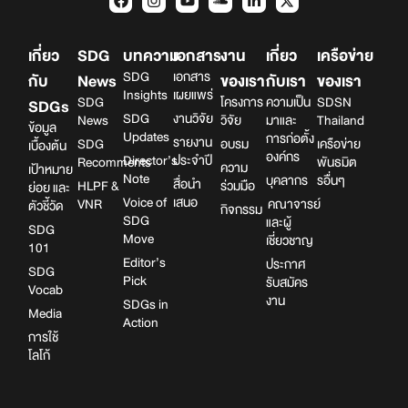
เกี่ยว
SDG
บทความ
เอกสาร
งาน
เกี่ยว
เครือข่าย
SDG
เอกสาร
กับ
News
ของเรา
กับเรา
ของเรา
Insights
เผยแพร่
SDG
โครงการ
ความเป็น
SDSN
SDGs
SDG
งานวิจัย
News
วิจัย
มาและ
Thailand
ข้อมูล
Updates
การก่อตั้ง
รายงาน
SDG
อบรม
เครือข่าย
เบื้องต้น
องค์กร
Director’s
ประจำปี
Recomments
พันธมิต
ความ
เป้าหมาย
Note
บุคลากร
รอื่นๆ
สื่อนำ
HLPF &
ร่วมมือ
ย่อย และ
Voice of
เสนอ
VNR
คณาจารย์
ตัวชี้วัด
กิจกรรม
SDG
และผู้
SDG
Move
เชี่ยวชาญ
101
Editor’s
ประกาศ
SDG
Pick
รับสมัคร
Vocab
งาน
SDGs in
Media
Action
การใช้
โลโก้