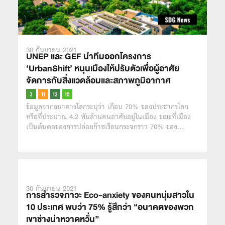
30 กันยายน 2021
UNEP และ GEF นำทีมออกโครงการ
‘UrbanShift’ หนุนเมืองให้ปรับตัวเพื่อผู้อาศัย
จัดการกับสิ่งแวดล้อมและสภาพภูมิอากาศ
ข้อมูลจากธนาคารโลกระบุว่า เกือบ 70% ของประชากรโลก
หรือที่ประมาณ 4.2 พันล้านคนอาศัยอยู่ในเมือง ขณะที่เมือง
เป็นต้นตอของการปล่อยก๊าซเรือนกระจกราว 70% ของ…
30 กันยายน 2021
การสำรวจภาวะ Eco-anxiety ของคนหนุ่มสาวใน
10 ประเทศ พบว่า 75% รู้สึกว่า “อนาคตของพวก
เขาช่างน่าหวาดหวั่น”