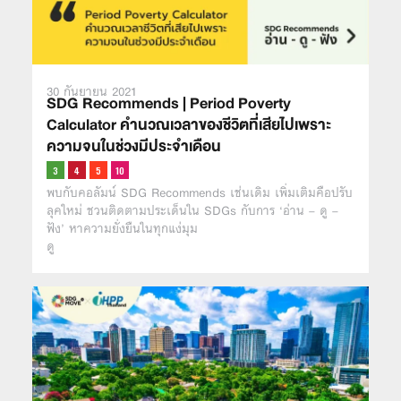
30 กันยายน 2021
SDG Recommends | Period Poverty
Calculator คำนวณเวลาของชีวิตที่เสียไปเพราะ
ความจนในช่วงมีประจำเดือน
พบกับคอลัมน์ SDG Recommends เช่นเดิม เพิ่มเติมคือปรับ
ลุคใหม่ ชวนติดตามประเด็นใน SDGs กับการ ‘อ่าน – ดู –
ฟัง’ หาความยั่งยืนในทุกแง่มุม
ดู