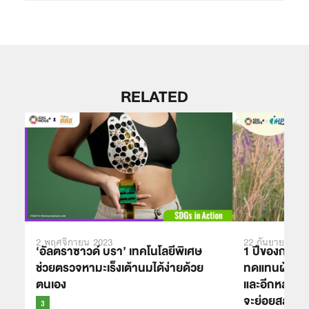
RELATED
2 พฤศจิกายน 2023
22 กันยายน 202
‘อัลตราซาวด์ บรา’ เทคโนโลยีพิเศษ
1 ปีของการใช
ช่วยตรวจหามะเร็งเต้านมได้ง่ายด้วย
ทดแทนผ้าอนาม
ตนเอง
และอีกหลายร้
จะย่อยสลาย