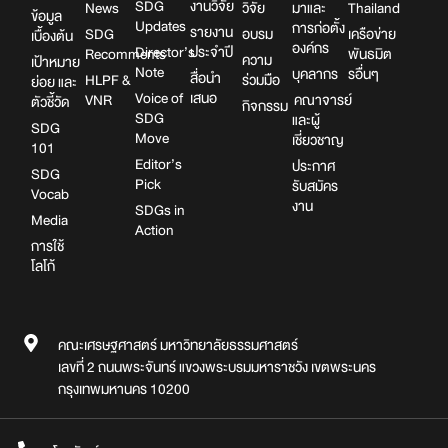
SDG
งานวิจัย
News
วิจัย
มาและ
Thailand
ข้อมูล
Updates
การก่อตั้ง
รายงาน
SDG
อบรม
เครือข่าย
เบื้องต้น
องค์กร
Director’s
ประจำปี
Recomments
พันธมิต
ความ
เป้าหมาย
Note
บุคลากร
รอื่นๆ
สื่อนำ
HLPF &
ร่วมมือ
ย่อย และ
Voice of
เสนอ
VNR
คณาจารย์
ตัวชี้วัด
กิจกรรม
SDG
และผู้
SDG
Move
เชี่ยวชาญ
101
Editor’s
ประกาศ
SDG
Pick
รับสมัคร
Vocab
งาน
SDGs in
Media
Action
การใช้
โลโก้
คณะเศรษฐศาสตร์ มหาวิทยาลัยธรรมศาสตร์
เลขที่ 2 ถนนพระจันทร์ แขวงพระบรมมหาราชวัง เขตพระนคร
กรุงเทพมหานคร 10200