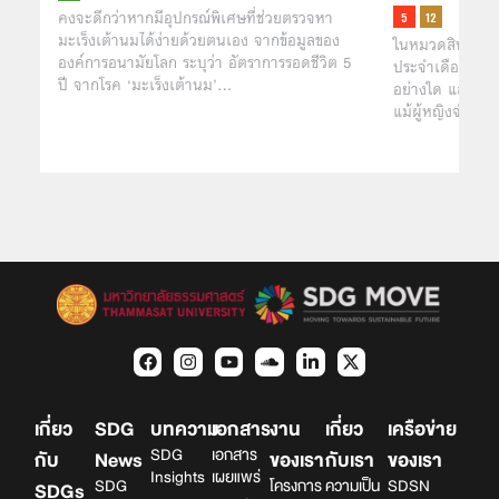
คงจะดีกว่าหากมีอุปกรณ์พิเศษที่ช่วยตรวจหา
มะเร็งเต้านมได้ง่ายด้วยตนเอง จากข้อมูลของ
ในหมวดสินค้าอนา
องค์การอนามัยโลก ระบุว่า อัตราการรอดชีวิต 5
ประจำเดือน (mens
ปี จากโรค ‘มะเร็งเต้านม’…
อย่างใด และกำลัง
แม้ผู้หญิงจำน
เกี่ยว
SDG
บทความ
เอกสาร
งาน
เกี่ยว
เครือข่าย
SDG
เอกสาร
กับ
News
ของเรา
กับเรา
ของเรา
Insights
เผยแพร่
SDG
โครงการ
ความเป็น
SDSN
SDGs