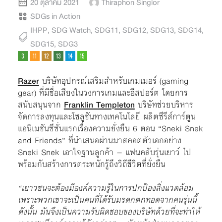
20 ตุลาคม 2021
Thiraphon Singlor
SDGs in Action
IHPP
,
SDG Watch
,
SDG11
,
SDG12
,
SDG13
,
SDG14
,
SDG15
,
SDG3
Razer
บริษัทอุปกรณ์เสริมสำหรับเกมเมอร์ (gaming
gear) ที่มีชื่อเสียงในวงการเกมและอีสปอร์ต โดยการ
สนับสนุนจาก
Franklin Templeton
บริษัทช่วยบริหาร
จัดการลงทุนและโซลูชันทางเทคโนโลยี ผลิตซีรีส์การ์ตูน
แอนิเมชันซีซั่นแรกเรื่องความยั่งยืน 6 ตอน “Sneki Snek
and Friends” ที่นำเสนอผ่านมาสคอตตัวเอกอย่าง
Sneki Snek เอาใจฐานลูกค้า – แฟนคลับรุ่นเยาว์ ไป
พร้อมกับสร้างการตระหนักรู้ถึงวิถีชีวิตที่ยั่งยืน
“เยาวชนจะต้องมีองค์ความรู้ในการปกป้องสิ่งแวดล้อม
เพราะพวกเขาจะเป็นคนที่ได้รับมรดกตกทอดจากคนรุ่นนี้
ดังนั้น มันจึงเป็นความรับผิดชอบของบริษัทด้วยที่จะทำให้