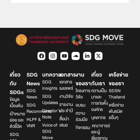
เกี่ยว
SDG
บทความ
เอกสาร
งาน
เกี่ยว
เครือข่าย
SDG
เอกสาร
กับ
News
ของเรา
กับเรา
ของเรา
Insights
เผยแพร่
SDG
โครงการ
ความเป็น
SDSN
SDGs
SDG
งานวิจัย
News
วิจัย
มาและ
Thailand
ข้อมูล
Updates
การก่อตั้ง
รายงาน
SDG
อบรม
เครือข่าย
เบื้องต้น
องค์กร
Director’s
ประจำปี
Recomments
พันธมิต
ความ
เป้าหมาย
Note
บุคลากร
รอื่นๆ
สื่อนำ
HLPF &
ร่วมมือ
ย่อย และ
Voice of
เสนอ
VNR
คณาจารย์
ตัวชี้วัด
กิจกรรม
SDG
และผู้
SDG
Move
เชี่ยวชาญ