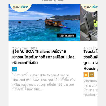
7 พฤษภาคม 2021
3 พฤศจิกายน 2
รู้จักกับ SOA Thailand เครือข่าย
Tvasta ใช้เทค
เยาวชนไทยกับภารกิจการเปลี่ยนแปลง
ช่วยอินเดียสร
เพื่อทะเลที่ยั่งยืน
ถูก – ลดคนไ
Housing for 
ไม่นานมานี้ Sustainable Ocean Alliance
Thailand หรือ SOA Thailand ได้ก่อตั้งขึ้น เป็น
จำนวนคนไร้บ้านใน
เครือข่ายผู้นำเยาวชนไทย หนึ่งใน 165 ประเทศ
การระบาดของโรค
ทั่วโลกที่ได้รับการสนั…
บ้านราว 150 ล้า
ของประชากรโลก 