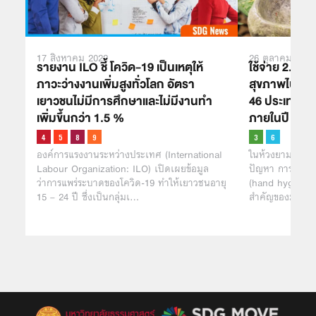
17 สิงหาคม 2022
26 ตุลาคม 2021
รายงาน ILO ชี้ โควิด-19 เป็นเหตุให้
ใช้จ่าย 2.5
ภาวะว่างงานเพิ่มสูงทั่วโลก อัตรา
สุขภาพไปกับสบ
เยาวชนไม่มีการศึกษาและไม่มีงานทำ
46 ประเทศ LD
เพิ่มขึ้นกว่า 1.5 %
ภายในปี 257
องค์การแรงงานระหว่างประเทศ (International
ในห้วงยามที่การเ
Labour Organization: ILO) เปิดเผยข้อมูล
ปัญหา การทำควา
ว่าการแพร่ระบาดของโควิด-19 ทำให้เยาวชนอายุ
(hand hygiene) 
15 – 24 ปี ซึ่งเป็นกลุ่มเ…
สำคัญของมาตรก