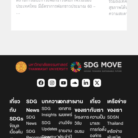
รวมถึงเทคโนโลยีด
ประเทศไทย มีอัตราการฟอกขาวประมาณ 60 –
สุขภาพได้นำเทคโ
…
ความสะดวกมากขึ
เกี่ยว
SDG
บทความ
เอกสาร
งาน
เกี่ยว
เครือข่าย
SDG
เอกสาร
กับ
News
ของเรา
กับเรา
ของเรา
Insights
เผยแพร่
SDG
โครงการ
ความเป็น
SDSN
SDGs
SDG
งานวิจัย
News
วิจัย
มาและ
Thailand
ข้อมูล
Updates
การก่อตั้ง
รายงาน
SDG
อบรม
เครือข่าย
เบื้องต้น
องค์กร
Director’s
ประจำปี
Recomments
พันธมิต