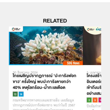
RELATED
30 สิงหาคม 2024
5 เมษายน 2021
ไทยเผชิญปรากฏการณ์ ‘ปะการังฟอก
โครงสร้างพื
ขาว’ ครั้งใหญ่ พบปะการังตายกว่า
อินเตอร์เน็ตท
40% เหตุโลกร้อน-น้ำทะเลเดือด
เข้าถึงบริกา
อย่างเสมอภา
กรมทรัพยากรทางทะเลและชายฝั่ง เผยข้อมูล
ปรากฏการณ์ปะการังฟอกขาว พบว่าในปี 2567
ปัจจัยกำหนดสุ
สถานการณ์ปะการังฟอกขาวโดยภาพรวมของ