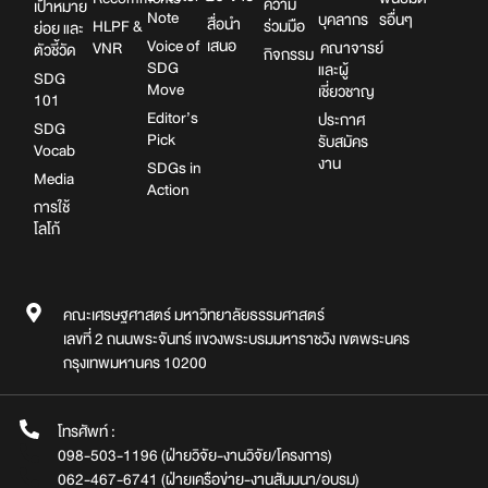
ความ
เป้าหมาย
Note
บุคลากร
รอื่นๆ
สื่อนำ
HLPF &
ร่วมมือ
ย่อย และ
Voice of
เสนอ
VNR
คณาจารย์
ตัวชี้วัด
กิจกรรม
SDG
และผู้
SDG
Move
เชี่ยวชาญ
101
Editor’s
ประกาศ
SDG
Pick
รับสมัคร
Vocab
งาน
SDGs in
Media
Action
การใช้
โลโก้
คณะเศรษฐศาสตร์ มหาวิทยาลัยธรรมศาสตร์
เลขที่ 2 ถนนพระจันทร์ แขวงพระบรมมหาราชวัง เขตพระนคร
กรุงเทพมหานคร 10200
โทรศัพท์ :
098-503-1196 (ฝ่ายวิจัย-งานวิจัย/โครงการ)
062-467-6741 (ฝ่ายเครือข่าย-งานสัมมนา/อบรม)