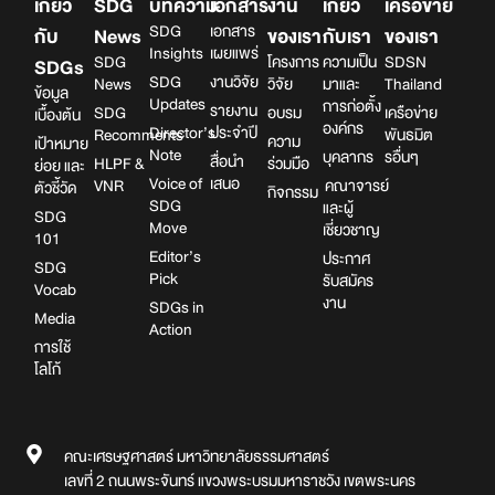
เกี่ยว
SDG
บทความ
เอกสาร
งาน
เกี่ยว
เครือข่าย
SDG
เอกสาร
กับ
News
ของเรา
กับเรา
ของเรา
Insights
เผยแพร่
SDG
โครงการ
ความเป็น
SDSN
SDGs
SDG
งานวิจัย
News
วิจัย
มาและ
Thailand
ข้อมูล
Updates
การก่อตั้ง
รายงาน
SDG
อบรม
เครือข่าย
เบื้องต้น
องค์กร
Director’s
ประจำปี
Recomments
พันธมิต
ความ
เป้าหมาย
Note
บุคลากร
รอื่นๆ
สื่อนำ
HLPF &
ร่วมมือ
ย่อย และ
Voice of
เสนอ
VNR
คณาจารย์
ตัวชี้วัด
กิจกรรม
SDG
และผู้
SDG
Move
เชี่ยวชาญ
101
Editor’s
ประกาศ
SDG
Pick
รับสมัคร
Vocab
งาน
SDGs in
Media
Action
การใช้
โลโก้
คณะเศรษฐศาสตร์ มหาวิทยาลัยธรรมศาสตร์
เลขที่ 2 ถนนพระจันทร์ แขวงพระบรมมหาราชวัง เขตพระนคร