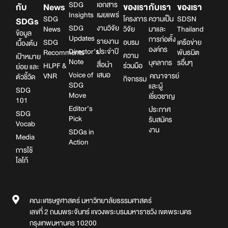
SDG
เอกสาร
กับ
News
ของเรา
กับเรา
ของเรา
Insights
เผยแพร่
SDG
โครงการ
ความเป็น
SDSN
SDGs
SDG
งานวิจัย
News
วิจัย
มาและ
Thailand
ข้อมูล
Updates
การก่อตั้ง
รายงาน
SDG
อบรม
เครือข่าย
เบื้องต้น
องค์กร
Director’s
ประจำปี
Recomments
พันธมิต
ความ
เป้าหมาย
Note
บุคลากร
รอื่นๆ
สื่อนำ
HLPF &
ร่วมมือ
ย่อย และ
Voice of
เสนอ
VNR
คณาจารย์
ตัวชี้วัด
กิจกรรม
SDG
และผู้
SDG
Move
เชี่ยวชาญ
101
Editor’s
ประกาศ
SDG
Pick
รับสมัคร
Vocab
งาน
SDGs in
Media
Action
การใช้
โลโก้
คณะเศรษฐศาสตร์ มหาวิทยาลัยธรรมศาสตร์
เลขที่ 2 ถนนพระจันทร์ แขวงพระบรมมหาราชวัง เขตพระนคร
กรุงเทพมหานคร 10200