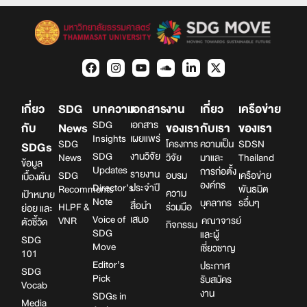
เกี่ยว
SDG
บทความ
เอกสาร
งาน
เกี่ยว
เครือข่าย
SDG
เอกสาร
กับ
News
ของเรา
กับเรา
ของเรา
Insights
เผยแพร่
SDG
โครงการ
ความเป็น
SDSN
SDGs
SDG
งานวิจัย
News
วิจัย
มาและ
Thailand
ข้อมูล
Updates
การก่อตั้ง
รายงาน
SDG
อบรม
เครือข่าย
เบื้องต้น
องค์กร
Director’s
ประจำปี
Recomments
พันธมิต
ความ
เป้าหมาย
Note
บุคลากร
รอื่นๆ
สื่อนำ
HLPF &
ร่วมมือ
ย่อย และ
Voice of
เสนอ
VNR
คณาจารย์
ตัวชี้วัด
กิจกรรม
SDG
และผู้
SDG
Move
เชี่ยวชาญ
101
Editor’s
ประกาศ
SDG
Pick
รับสมัคร
Vocab
งาน
SDGs in
Media