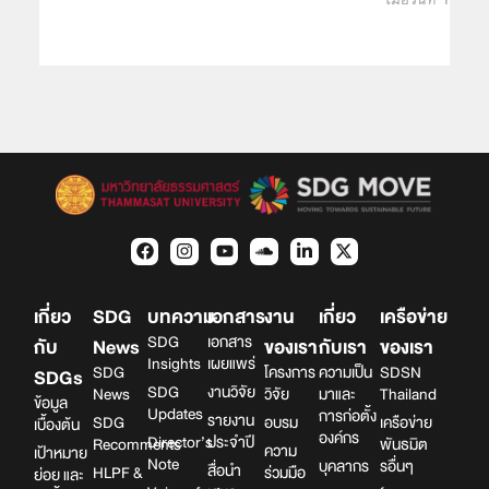
เกี่ยว
SDG
บทความ
เอกสาร
งาน
เกี่ยว
เครือข่าย
SDG
เอกสาร
กับ
News
ของเรา
กับเรา
ของเรา
Insights
เผยแพร่
SDG
โครงการ
ความเป็น
SDSN
SDGs
SDG
งานวิจัย
News
วิจัย
มาและ
Thailand
ข้อมูล
Updates
การก่อตั้ง
รายงาน
SDG
อบรม
เครือข่าย
เบื้องต้น
องค์กร
Director’s
ประจำปี
Recomments
พันธมิต
ความ
เป้าหมาย
Note
บุคลากร
รอื่นๆ
สื่อนำ
HLPF &
ร่วมมือ
ย่อย และ