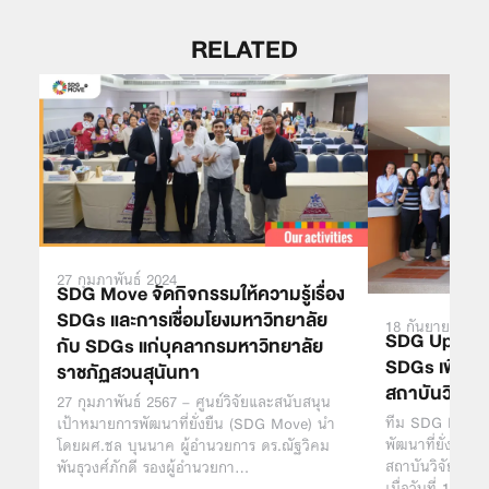
RELATED
27 กุมภาพันธ์ 2024
SDG Move จัดกิจกรรมให้ความรู้เรื่อง
SDGs และการเชื่อมโยงมหาวิทยาลัย
18 กันยายน 202
SDG Update
กับ SDGs แก่บุคลากรมหาวิทยาลัย
SDGs เพื่อก
ราชภัฏสวนสุนันทา
สถาบันวิจัยแล
27 กุมภาพันธ์ 2567 – ศูนย์วิจัยและสนับสนุน
ทีม SDG Move จ
เป้าหมายการพัฒนาที่ยั่งยืน (SDG Move) นำ
พัฒนาที่ยั่งยืนเ
โดยผศ.ชล บุนนาค ผู้อำนวยการ ดร.ณัฐวิคม
สถาบันวิจัยและพั
พันธุวงศ์ภักดี รองผู้อำนวยกา…
เมื่อวันที่ 1 – 