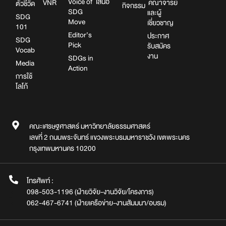
Voice of
เสนอ
VNR
คณาจารย์
ตัวชี้วัด
กิจกรรม
SDG
และผู้
SDG
Move
เชี่ยวชาญ
101
Editor’s
ประกาศ
SDG
Pick
รับสมัคร
Vocab
งาน
SDGs in
Media
Action
การใช้
โลโก้
คณะเศรษฐศาสตร์ มหาวิทยาลัยธรรมศาสตร์
เลขที่ 2 ถนนพระจันทร์ แขวงพระบรมมหาราชวัง เขตพระนคร
กรุงเทพมหานคร 10200
โทรศัพท์ :
098-503-1196 (ฝ่ายวิจัย-งานวิจัย/โครงการ)
062-467-6741 (ฝ่ายเครือข่าย-งานสัมมนา/อบรม)