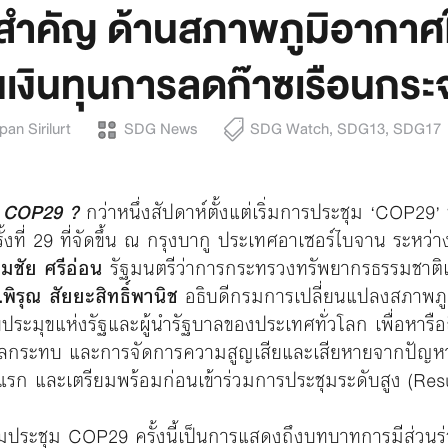
็นสำคัญ ด้านสภาพภูมิอากา
เงินทุนการลดก๊าซเรือนกระ
an Sirilurt
SDG News
SDG Watch
,
SDG13
,
SDG17
ุม COP29 ?
กว่าหนึ่งสัปดาห์ตั้งแต่เริ่มการประชุม ‘COP29
้งที่ 29 ที่จัดขึ้น ณ กรุงบากู ประเทศอาเซอร์ไบจาน ระหว่
ิมชัย ศรีอ่อน
รัฐมนตรีว่าการกระทรวงทรัพยากรธรรมชาติแ
พิรุณ สัยยะสิทธิ์พานิช
อธิบดีกรมการเปลี่ยนแปลงสภาพภู
บประมุขแห่งรัฐและผู้นำรัฐบาลของประเทศทั่วโลก เพื่อห
ผลกระทบ และการจัดการความสูญเสียและเสียหายจากปัญหาท
์แรก และเตรียมพร้อมก่อนเข้าร่วมการประชุมระดับสูง (Re
มประชุม COP29 ครั้งนี้เป็นการแสดงถึงบทบาทการมีส่วนร