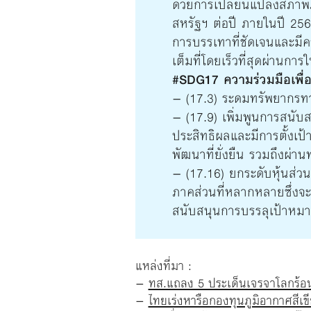
ด้วยการเปลี่ยนแปลงสภาพภ
สหรัฐฯ ต่อปี ภายในปี 25
การบรรเทาที่ชัดเจนและมี
เต็มที่โดยเร็วที่สุดผ่านการใ
#SDG17 ความร่วมมือเพื่อก
– (17.3) ระดมทรัพยากรทา
– (17.9) เพิ่มพูนการสนับ
ประสิทธิผลและมีการตั้งเป
พัฒนาที่ยั่งยืน รวมถึงผ่า
– (17.16) ยกระดับหุ้นส่วน
ภาคส่วนที่หลากหลายซึ่งจะ
สนับสนุนการบรรลุเป้าหมา
แหล่งที่มา :
–
ทส.แถลง 5 ประเด็นเจรจาโลกร้อน
–
ไทยเร่งหารือกองทุนภูมิอากาศสีเ