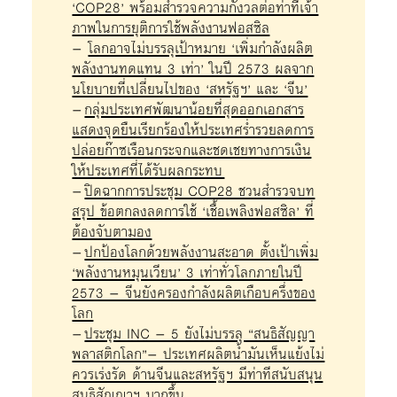
‘COP28’ พร้อมสำรวจความกังวลต่อท่าทีเจ้า
ภาพในการยุติการใช้พลังงานฟอสซิล
–
โลกอาจไม่บรรลุเป้าหมาย ‘เพิ่มกำลังผลิต
พลังงานทดแทน 3 เท่า’ ในปี 2573 ผลจาก
นโยบายที่เปลี่ยนไปของ ‘สหรัฐฯ’ และ ‘จีน’
–
กลุ่มประเทศพัฒนาน้อยที่สุดออกเอกสาร
แสดงจุดยืนเรียกร้องให้ประเทศร่ำรวยลดการ
ปล่อยก๊าซเรือนกระจกและชดเชยทางการเงิน
ให้ประเทศที่ได้รับผลกระทบ
–
ปิดฉากการประชุม COP28 ชวนสำรวจบท
สรุป ข้อตกลงลดการใช้ ‘เชื้อเพลิงฟอสซิล’ ที่
ต้องจับตามอง
–
ปกป้องโลกด้วยพลังงานสะอาด ตั้งเป้าเพิ่ม
‘พลังงานหมุนเวียน’ 3 เท่าทั่วโลกภายในปี
2573 – จีนยังครองกำลังผลิตเกือบครึ่งของ
โลก
–
ประชุม INC – 5 ยังไม่บรรลุ “สนธิสัญญา
พลาสติกโลก”– ประเทศผลิตน้ำมันเห็นแย้งไม่
ควรเร่งรัด ด้านจีนและสหรัฐฯ มีท่าทีสนับสนุน
สนธิสัญญาฯ มากขึ้น