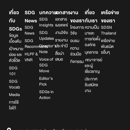
เกี่ยว
SDG
บทความ
เอกสาร
งาน
เกี่ยว
เครือข่าย
SDG
เอกสาร
กับ
News
ของเรา
กับเรา
ของเรา
Insights
เผยแพร่
SDG
โครงการ
ความเป็น
SDSN
SDGs
SDG
งานวิจัย
News
วิจัย
มาและ
Thailand
ข้อมูล
Updates
การก่อตั้ง
รายงาน
SDG
อบรม
เครือข่าย
เบื้องต้น
องค์กร
Director’s
ประจำปี
Recomments
พันธมิต
ความ
เป้าหมาย
Note
บุคลากร
รอื่นๆ
สื่อนำ
HLPF &
ร่วมมือ
ย่อย และ
Voice of
เสนอ
VNR
คณาจารย์
ตัวชี้วัด
กิจกรรม
SDG
และผู้
SDG
Move
เชี่ยวชาญ
101
Editor’s
ประกาศ
SDG
Pick
รับสมัคร
Vocab
งาน
SDGs in
Media
Action
การใช้
โลโก้