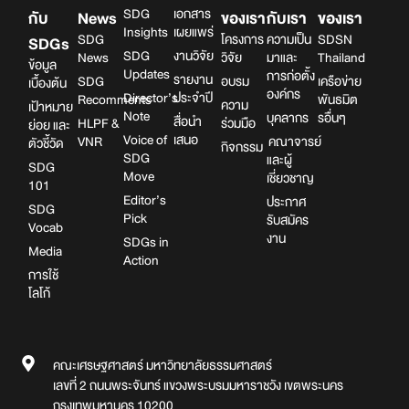
SDG
เอกสาร
กับ
News
ของเรา
กับเรา
ของเรา
Insights
เผยแพร่
SDG
โครงการ
ความเป็น
SDSN
SDGs
SDG
งานวิจัย
News
วิจัย
มาและ
Thailand
ข้อมูล
Updates
การก่อตั้ง
รายงาน
SDG
อบรม
เครือข่าย
เบื้องต้น
องค์กร
Director’s
ประจำปี
Recomments
พันธมิต
ความ
เป้าหมาย
Note
บุคลากร
รอื่นๆ
สื่อนำ
HLPF &
ร่วมมือ
ย่อย และ
Voice of
เสนอ
VNR
คณาจารย์
ตัวชี้วัด
กิจกรรม
SDG
และผู้
SDG
Move
เชี่ยวชาญ
101
Editor’s
ประกาศ
SDG
Pick
รับสมัคร
Vocab
งาน
SDGs in
Media
Action
การใช้
โลโก้
คณะเศรษฐศาสตร์ มหาวิทยาลัยธรรมศาสตร์
เลขที่ 2 ถนนพระจันทร์ แขวงพระบรมมหาราชวัง เขตพระนคร
กรุงเทพมหานคร 10200