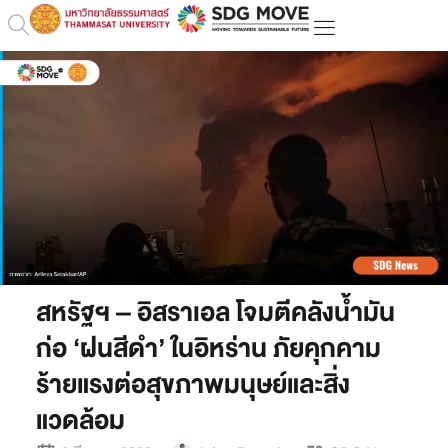
สหรัฐฯ – อิสราเอล โจมตีคลังน้ำมัน
ก่อ ‘ฝนสีดำ’ ในอิหร่าน ภัยคุกคาม
ร้ายแรงต่อสุขภาพมนุษย์และสิ่ง
แวดล้อม