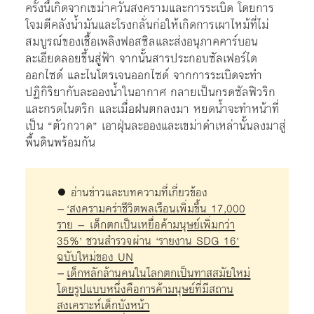
ครั้งนี้เกิดจากเขม่าควันสงครามและการระเบิด โดยการ
โจมตีคลังน้ำมันและโรงกลั่นก่อให้เกิดการเผาไหม้ที่ไม่
สมบูรณ์ของเชื้อเพลิงฟอสซิลและส่งอนุภาคคาร์บอน
ละเอียดลอยขึ้นสู่ฟ้า จากนั้นสารประกอบซัลเฟอร์ได
ออกไซด์ และไนโตรเจนออกไซด์ จากการระเบิดจะทำ
ปฏิกิริยากับละอองน้ำในอากาศ กลายเป็นกรดซัลฟิวริก
และกรดไนตริก และเมื่อฝนตกลงมา หยดน้ำจะทำหน้าที่
เป็น “ตัวกวาด” เอาฝุ่นละอองและเขม่าดำเหล่านั้นลงมาสู่
พื้นดินพร้อมกัน
● อ่านข่าวและบทความที่เกี่ยวข้อง
–
‘สงครามคร่าชีวิตพลเรือนเพิ่มขึ้น 17,000
ราย – เด็กตกเป็นเหยื่อค้ามนุษย์เพิ่มกว่า
35%’ ชวนสำรวจผ่าน ‘รายงาน SDG 16’
ฉบับใหม่ของ UN
–
เด็กหลักล้านคนในโลกตกเป็นทาสสมัยใหม่
โดยรูปแบบหนึ่งคือการค้ามนุษย์ที่มีสถาน
สงเคราะห์เด็กบังหน้า