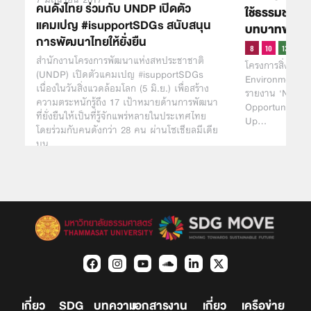
คนดังไทย ร่วมกับ UNDP เปิดตัว
ใช้ธรรมชาติเป
แคมเปญ #isupportSDGs สนับสนุน
บทบาทของชุม
การพัฒนาไทยให้ยั่งยืน
สำนักงานโครงการพัฒนาแห่งสหประชาชาติ
โครงการสิ่งแวด
(UNDP) เปิดตัวแคมเปญ #isupportSDGs
Environment P
เนื่องในวันสิ่งแวดล้อมโลก (5 มิ.ย.) เพื่อสร้าง
รายงาน ‘Nature
ความตระหนักรู้ถึง 17 เป้าหมายด้านการพัฒนา
Opportunities 
ที่ยั่งยืนให้เป็นที่รู้จักแพร่หลายในประเทศไทย
Up…
โดยร่วมกับคนดังกว่า 28 คน ผ่านโซเชียลมีเดีย
บน
เกี่ยว
SDG
บทความ
เอกสาร
งาน
เกี่ยว
เครือข่าย