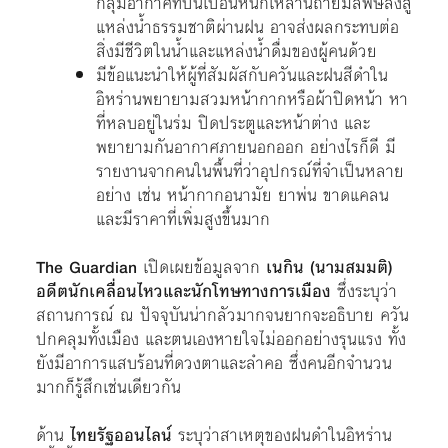
กลุ่มอากาศที่ปนเปื้อนหนักเหล่านี้ถ่ายมลพิษลงสู่
แหล่งน้ำธรรมชาติผ่านฝน อาจส่งผลกระทบต่อ
สิ่งมีชีวิตในน้ำและแหล่งน้ำดื่มของผู้คนด้วย
มีข้อแนะนำให้ผู้ที่สัมผัสกับควันและฝนสีดำใน
อิหร่านพยายามสวมหน้ากากหรือผ้าปิดหน้า หา
ที่หลบอยู่ในร่ม ปิดประตูและหน้าต่าง และ
พยายามกันอากาศภายนอกออก อย่างไรก็ดี มี
รายงานจากคนในพื้นที่ว่าอุปกรณ์ที่จำเป็นหลาย
อย่าง เช่น หน้ากากอนามัย ยาพ่น ขาดแคลน
และมีราคาที่เพิ่มสูงขึ้นมาก
The Guardian
เปิดเผยข้อมูลจาก
เนกิน (นามสมมติ)
อดีตนักเคลื่อนไหวและนักโทษทางการเมือง
ซึ่งระบุว่า
สถานการณ์ ณ ปัจจุบันน่ากลัวมากจนยากจะอธิบาย ควัน
ปกคลุมทั้งเมือง และตนเองหายใจไม่ออกอย่างรุนแรง ทั้ง
ยังมีอาการแสบร้อนที่ดวงตาและลำคอ ซึ่งคนอีกจำนวน
มากก็รู้สึกเช่นเดียวกัน
ด้าน
ไทยรัฐออนไลน์
ระบุว่าสาเหตุของฝนดำในอิหร่าน