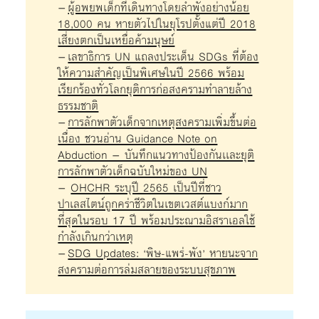
–
ผู้อพยพเด็กที่เดินทางโดยลำพังอย่างน้อย
18,000 คน หายตัวไปในยุโรปตั้งแต่ปี 2018
เสี่ยงตกเป็นเหยื่อค้ามนุษย์
–
เลขาธิการ UN แถลงประเด็น SDGs ที่ต้อง
ให้ความสำคัญเป็นพิเศษในปี 2566 พร้อม
เรียกร้องทั่วโลกยุติการก่อสงครามทำลายล้าง
ธรรมชาติ
–
การลักพาตัวเด็กจากเหตุสงครามเพิ่มขึ้นต่อ
เนื่อง ชวนอ่าน Guidance Note on
Abduction – บันทึกแนวทางป้องกันเเละยุติ
การลักพาตัวเด็กฉบับใหม่ของ UN
–
OHCHR ระบุปี 2565 เป็นปีที่ชาว
ปาเลสไตน์ถูกคร่าชีวิตในเขตเวสต์แบงก์มาก
ที่สุดในรอบ 17 ปี พร้อมประณามอิสราเอลใช้
กำลังเกินกว่าเหตุ
–
SDG Updates: ‘พิษ-แพร่-พัง’ หายนะจาก
สงครามต่อการล่มสลายของระบบสุขภาพ