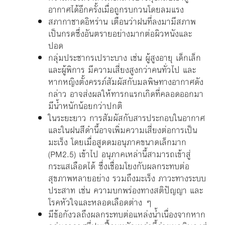
อากาศได้อีกครั้งเมื่อถูกรบกวนโดยลมแรง
สภากาชาดอิหร่าน เตือนว่าฝนที่ลงมามีสภาพ
เป็นกรดซึ่งอันตรายอย่างมากต่อผิวหนังและ
ปอด
กลุ่มประชากรเปราะบาง เช่น ผู้สูงอายุ เด็กเล็ก
และผู้พิการ มีความเสี่ยงสูงกว่าคนทั่วไป และ
หากหญิงตั้งครรภ์สัมผัสกับมลพิษทางอากาศดัง
กล่าว อาจส่งผลให้ทารกแรกเกิดที่คลอดออกมา
มีน้ำหนักน้อยกว่าปกติ
ในระยะยาว การสัมผัสกับสารประกอบในอากาศ
และในฝนสีดำนี้อาจเพิ่มความเสี่ยงต่อการเป็น
มะเร็ง โดยเมื่อสูดดมอนุภาคขนาดเล็กมาก
(PM2.5) เข้าไป อนุภาคเหล่านี้สามารถเข้าสู่
กระแสเลือดได้ ซึ่งเชื่อมโยงกับผลกระทบต่อ
สุขภาพหลายอย่าง รวมถึงมะเร็ง ภาวะทางระบบ
ประสาท เช่น ความบกพร่องทางสติปัญญา และ
โรคหัวใจและหลอดเลือดต่าง ๆ
มีข้อกังวลถึงผลกระทบต่อแหล่งน้ำเนื่องจากหาก