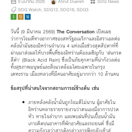
9 มีนาคม 2026
Atirut Duereh
SDG News
SDG Watch
,
SDG12
,
SDG16
,
SDG3
วันนี้ (9 มีนาคม 2569)
The Conversation
เปิดเผย
ว่าการโจมตีทางอากาศของสหรัฐอเมริกาและอิสราเอลต่อ
คลังน้ำมันของอิหร่านจำนวน 4 แห่งเมื่อช่วงสุดสัปดาห์ที่
ผ่านมาส่งผลให้บางพื้นที่ของอิหร่านต้องเผชิญกับ ‘ฝนกรด
สีดำ’ (Black Acid Rain) ซึ่งเป็นภัยคุกคามที่น่ากังวลต่อ
ทั้งสุขภาพมนุษย์และสิ่งแวดล้อมโดยเฉพาะในกรุง
เตหะราน เมืองหลวงที่มีคนอาศัยอยู่มากกว่า 10 ล้านคน
ข้อสรุปที่น่าสนใจจากสถานการณ์ข้างต้น เช่น
ภายหลังคลังน้ำมันถูกโจมตีไม่นาน ผู้อาศัยใน
อิหร่านหลายรายรายงานว่าตนเองมีอาการปวด
หัว หายใจลำบาก และพบฝนที่ปนเปื้อนน้ำมัน
เกาะติดบนอาคารที่พักอาศัยและรถยนต์ ซึ่งมี
ความกังวลว่าสารดังกล่าวอาจฟุ้งกลับเข้าสู่