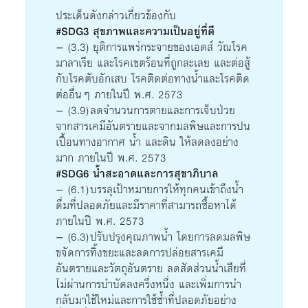
ประเด็นดังกล่าวเกี่ยวข้องกับ
#SDG3 สุขภาพและความเป็นอยู่ที่ดี
– (3.3) ยุติการแพร่กระจายของเอดส์ วัณโรค
มาลาเรีย และโรคเขตร้อนที่ถูกละเลย และต่อสู้
กับโรคตับอักเสบ โรคติดต่อทางน้ำและโรคติด
ต่ออื่นๆ ภายในปี พ.ศ. 2573
– (3.9) ลดจำนวนการตายและการเจ็บป่วย
จากสารเคมีอันตรายและจากมลพิษและการปน
เปื้อนทางอากาศ น้ำ และดิน ให้ลดลงอย่าง
มาก ภายในปี พ.ศ. 2573
#SDG6 น้ำสะอาดและการสุขาภิบาล
– (6.1) บรรลุเป้าหมายการให้ทุกคนเข้าถึงน้ำ
ดื่มที่ปลอดภัยและมีราคาที่สามารถซื้อหาได้
ภายในปี พ.ศ. 2573
– (6.3) ปรับปรุงคุณภาพน้ำ โดยการลดมลพิษ
ขจัดการทิ้งขยะและลดการปล่อยสารเคมี
อันตรายและวัตถุอันตราย ลดสัดส่วนน้ำเสียที่
ไม่ผ่านการบำบัดลงครึ่งหนึ่ง และเพิ่มการนำ
กลับมาใช้ใหม่และการใช้ซ้ำที่ปลอดภัยอย่าง