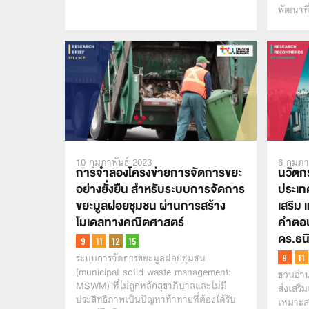
พัฒนาท
10 กุมภาพันธ์ 2023
6 กุมภา
การจำลองโครงข่ายการจัดการขยะ
นวัตกร
อย่างยั่งยืน สำหรับระบบการจัดการ
ประเท
ขยะมูลฝอยชุมชน ผ่านการสร้าง
เสริม
โมเดลทางคณิตศาสตร์
คำตอบ
ดร.ธนิท
ระบบการจัดการขยะมูลฝอยชุมชน
(municipal solid waste management:
ชวนอ่า
MSWM) ที่ไม่ถูกหลักสุขาภิบาลและไม่มี
ส่งเสริ
ประสิทธิภาพเป็นปัญหาท้าทายที่ต้องได้รับ
เหมาะส