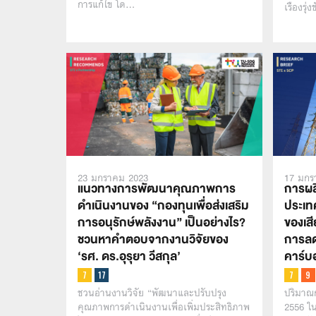
การแก้ไข โด…
เรืองรุ
23 มกราคม 2023
17 มกร
แนวทางการพัฒนาคุณภาพการ
การผล
ดำเนินงานของ “กองทุนเพื่อส่งเสริม
ประเท
การอนุรักษ์พลังงาน” เป็นอย่างไร?
ของเสี
ชวนหาคำตอบจากงานวิจัยของ
การล
‘รศ. ดร.อุรุยา วีสกุล’
คาร์บ
ชวนอ่านงานวิจัย “พัฒนาและปรับปรุง
ปริมาณ
คุณภาพการดำเนินงานเพื่อเพิ่มประสิทธิภาพ
2556 ใน