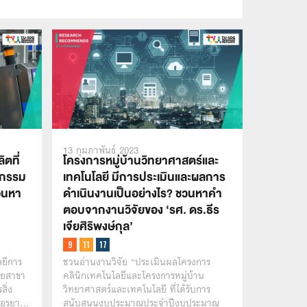
13 กุมภาพันธ์ 2023
ตที่
โครงการหมู่บ้านวิทยาศาสตร์และ
หกรรม
เทคโนโลยี มีการประเมินและผลการ
ชวนหา
ดำเนินงานเป็นอย่างไร? ชวนหาคำ
ตอบจากงานวิจัยของ ‘รศ. ดร.ธีร
เจียศิริพงษ์กุล’
ลยีการ
ชวนอ่านงานวิจัย “ประเมินผลโครงการ
ายสาขา
คลินิกเทคโนโลยีและโครงการหมู่บ้าน
สิ่ง
วิทยาศาสตร์และเทคโนโลยี ที่ได้รับการ
อุรุยา…
สนับสนุนงบประมาณประจำปีงบประมาณ