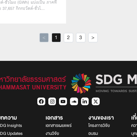
ตต์-ชั่วโมง (GWh) แบ่งเป็น ภาคที่
ย 37,657 กิกกะวัตต์-ชั่วโ…
<
1
2
3
>
บทความ
เอกสาร
งานของเรา
เก
DG Insights
เอกสารเผยแพร่
โครงการวิจัย
ควา
DG Updates
งานวิจัย
อบรม
บุ