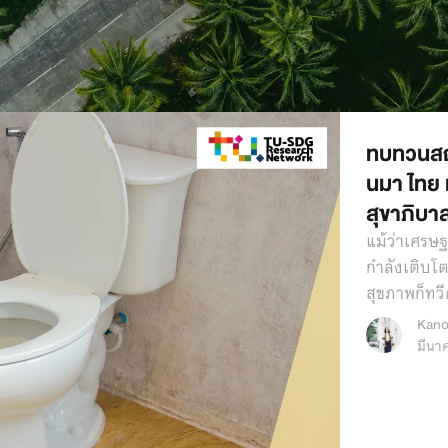
ทบทวนสถ
นมา ไทย
สุขาภิบา
แม้ว่าเศรษ
กำลังเติบโต
สุขภาพก็ทว
Kano
มีนา