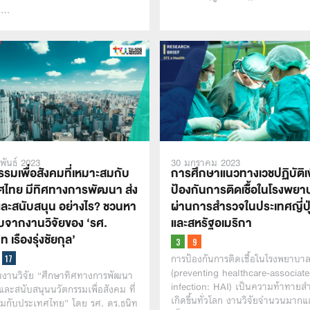
ี่…
พันธ์ 2023
30 มกราคม 2023
รมเพื่อสังคมที่เหมาะสมกับ
การศึกษาแนวทางเวชปฏิบัติเพ
ศไทย มีทิศทางการพัฒนา ส่ง
ป้องกันการติดเชื้้อในโรงพย
 และสนับสนุน อย่างไร? ชวนหา
ผ่านการสำรวจในประเทศญี่ปุ
จากงานวิจัยของ ‘รศ.
และสหรัฐอเมริกา
 เรืองรุ่งชัยกุล’
การป้องกันการติดเชื้อในโรงพยาบา
(preventing healthcare-associat
นงานวิจัย “ศึกษาทิศทางการพัฒนา
infection: HAI) เป็นความท้าทายสำ
มและสนับสนุนนวัตกรรมเพื่อสังคม ที่
เกิดขึ้นทั่วโลก งานวิจัยจำนวนมากแ
มกับประเทศไทย” โดย รศ. ดร.ธนิท