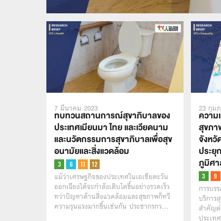
7 มีนาคม 2023
23 กุมภ
ทบทวนสถานการณ์สุขาภิบาลของ
ความเห
ประเทศเมียนมา ไทย และเวียดนาม
สุขภาพ
และนวัตกรรมการสุขาภิบาลเพื่อสุข
จังหว
อนามัยและสิ่งแวดล้อม
ประยุ
ภูมิศา
แม้ว่าเศรษฐกิจของประเทศในเอเชียตะวัน
ออกเฉียงใต้จะกำลังเติบโตขึ้นอย่างรวดเร็ว
การบรรล
ทว่าปัญหาด้านสิ่งแวดล้อมและสุขภาพก็ทวี
บริการส
ความรุนแรงมากขึ้นเช่นกัน ประชากรกว…
สำคัญต
ประเทศ