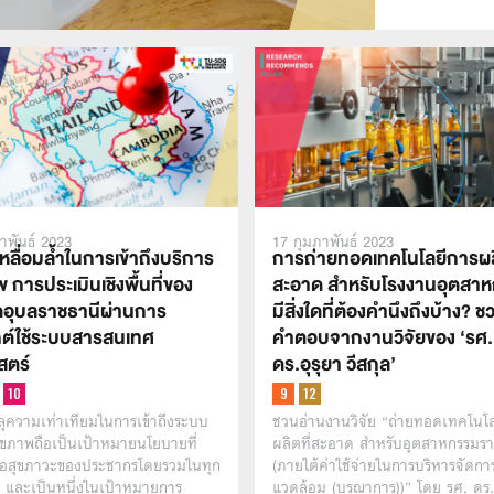
าพันธ์ 2023
17 กุมภาพันธ์ 2023
ลื่อมล้ำในการเข้าถึงบริการ
การถ่ายทอดเทคโนโลยีการผลิ
 การประเมินเชิงพื้นที่ของ
สะอาด สำหรับโรงงานอุตสา
ัดอุบลราชธานีผ่านการ
มีสิ่งใดที่ต้องคำนึงถึงบ้าง? 
กต์ใช้ระบบสารสนเทศ
คำตอบจากงานวิจัยของ ‘รศ.
สตร์
ดร.อุรุยา วีสกุล’
ุความเท่าเทียมในการเข้าถึงระบบ
ชวนอ่านงานวิจัย “ถ่ายทอดเทคโนโ
ุขภาพถือเป็นเป้าหมายนโยบายที่
ผลิตที่สะอาด สำหรับอุตสาหกรรมร
่อสุขภาวะของประชากรโดยรวมในทุก
(ภายใต้ค่าใช้จ่ายในการบริหารจัดการ
 และเป็นหนึ่งในเป้าหมายการ
แวดล้อม (บูรณาการ))” โดย รศ. ดร.