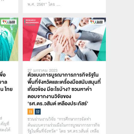
พ.ศ. 2561” โดย …
27 มกราคม 2023
ื่อ
ตัวแบบการบูรณาการภารกิจรัฐใน
าบาล
พื้นที่จังหวัดและเครื่องมือสนับสนุนที่
่น ไทย
เกี่ยวข้อง มีอะไรบ้าง? ชวนหาคำ
ตอบจากงานวิจัยของ
‘รศ.ดร.วสันต์ เหลืองประภัสร์’
ล
ed
ชวนอ่านงานวิจัย “การศึกษาการจัดทำ
คัญที่
ต้นแบบความร่วมมือในการบูรณาการภารกิจ
สดงให้
รัฐในพื้นที่จังหวัด” โดย รศ.ดร.วสันต์ เหลือ