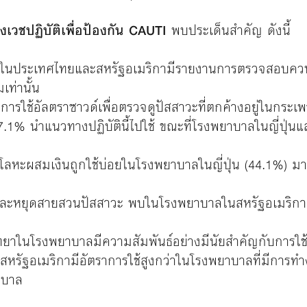
เวชปฏิบัติเพื่อป้องกัน CAUTI
พบประเด็นสำคัญ ดังนี้
ดในประเทศไทยและสหรัฐอเมริกามีรายงานการตรวจสอบควบค
เท่านั้น
 การใช้อัลตราซาวด์เพื่อตรวจดูปัสสาวะที่ตกค้างอยู่ในกร
1% นำแนวทางปฏิบัตินี้ไปใช้ ขณะที่โรงพยาบาลในญี่ปุ่น
โลหะผสมเงินถูกใช้บ่อยในโรงพยาบาลในญี่ปุ่น (44.1%) ม
อนและหยุดสายสวนปัสสาวะ พบในโรงพยาบาลในสหรัฐอเมริก
ยาในโรงพยาบาลมีความสัมพันธ์อย่างมีนัยสำคัญกับการใช้อุ
หรัฐอเมริกามีอัตราการใช้สูงกว่าในโรงพยาบาลที่มีการทำง
าบาล