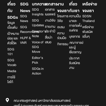
เกี่ยว
SDG
บทความ
เอกสาร
งาน
เกี่ยว
เครือข่าย
SDG
เอกสาร
กับ
News
ของเรา
กับเรา
ของเรา
Insights
เผยแพร่
SDG
โครงการ
ความเป็น
SDSN
SDGs
SDG
งานวิจัย
News
วิจัย
มาและ
Thailand
ข้อมูล
Updates
การก่อตั้ง
รายงาน
SDG
อบรม
เครือข่าย
เบื้องต้น
องค์กร
Director’s
ประจำปี
Recomments
พันธมิต
ความ
เป้าหมาย
Note
บุคลากร
รอื่นๆ
สื่อนำ
HLPF &
ร่วมมือ
ย่อย และ
Voice of
เสนอ
VNR
คณาจารย์
ตัวชี้วัด
กิจกรรม
SDG
และผู้
SDG
Move
เชี่ยวชาญ
101
Editor’s
ประกาศ
SDG
Pick
รับสมัคร
Vocab
งาน
SDGs in
Media
Action
การใช้
โลโก้
คณะเศรษฐศาสตร์ มหาวิทยาลัยธรรมศาสตร์
เลขที่ 2 ถนนพระจันทร์ แขวงพระบรมมหาราชวัง เขตพระนคร