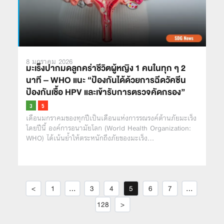
8 มกราคม 2026
มะเร็งปากมดลูกคร่าชีวิตผู้หญิง 1 คนในทุก ๆ 2
นาที – WHO แนะ “ป้องกันได้ด้วยการฉีดวัคซีน
ป้องกันเชื้อ HPV และเข้ารับการตรวจคัดกรอง”
เดือนมกราคมของทุกปีเป็นเดือนแห่งการรณรงค์ต้านภัยมะเร็ง
โดยปีนี้ องค์การอนามัยโลก (World Health Organization:
WHO) ได้เน้นย้ำให้ตระหนักถึงภัยของมะเร็ง…
<
1
…
3
4
5
6
7
…
128
>