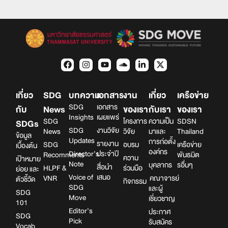
เกี่ยว
SDG
บทความ
เอกสาร
งาน
เกี่ยว
เครือข่าย
SDG
เอกสาร
กับ
News
ของเรา
กับเรา
ของเรา
Insights
เผยแพร่
SDG
โครงการ
ความเป็น
SDSN
SDGs
SDG
งานวิจัย
News
วิจัย
มาและ
Thailand
ข้อมูล
Updates
การก่อตั้ง
รายงาน
SDG
อบรม
เครือข่าย
เบื้องต้น
องค์กร
Director’s
ประจำปี
Recomments
พันธมิต
ความ
เป้าหมาย
Note
บุคลากร
รอื่นๆ
สื่อนำ
HLPF &
ร่วมมือ
ย่อย และ
Voice of
เสนอ
VNR
คณาจารย์
ตัวชี้วัด
กิจกรรม
SDG
และผู้
SDG
Move
เชี่ยวชาญ
101
Editor’s
ประกาศ
SDG
Pick
รับสมัคร
Vocab