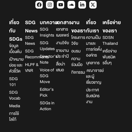
เกี่ยว
SDG
บทความ
เอกสาร
งาน
เกี่ยว
เครือข่าย
SDG
เอกสาร
กับ
News
ของเรา
กับเรา
ของเรา
Insights
เผยแพร่
SDG
โครงการ
ความเป็น
SDSN
SDGs
SDG
งานวิจัย
News
วิจัย
มาและ
Thailand
ข้อมูล
Updates
การก่อตั้ง
รายงาน
SDG
อบรม
เครือข่าย
เบื้องต้น
องค์กร
Director’s
ประจำปี
Recomments
พันธมิต
ความ
เป้าหมาย
Note
บุคลากร
รอื่นๆ
สื่อนำ
HLPF &
ร่วมมือ
ย่อย และ
Voice of
เสนอ
VNR
คณาจารย์
ตัวชี้วัด
กิจกรรม
SDG
และผู้
SDG
Move
เชี่ยวชาญ
101
Editor’s
ประกาศ
SDG
Pick
รับสมัคร
Vocab
งาน
SDGs in
Media
Action
การใช้
โลโก้