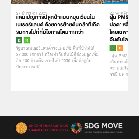
27 ธันวาคม 2021
22 พฤศจิกายน 
แคมเปญการปลูกป่าแบบหมุนเวียนใน
ฝุ่น PM2.5 อี
เนเธอร์แลนด์ ด้วยการย้ายต้นกล้าที่เกิด
ปอด’ หวั่นก
ริมทางไปที่ที่มีโอกาสโตมากกว่า
โดยเฉพาะเชีย
อันดับโลก
รัฐบาลเนเธอร์แลนด์วางแผนเพิ่มพื้นที่ป่าให้ได้
37,000 เฮกตาร์ หรือเท่ากับต้นไม้ที่ต้องปลูกเพิ่ม
“ฝุ่น PM2.5 ทำใ
อีก 100 ล้านต้น ภายในปี 2030 เพื่อต่อสู้กับ
เป็นประเด็นสำคั
ปัญหาการเปลี…
ความสนใจกันอย่
กรณี นพ.กฤตไท 