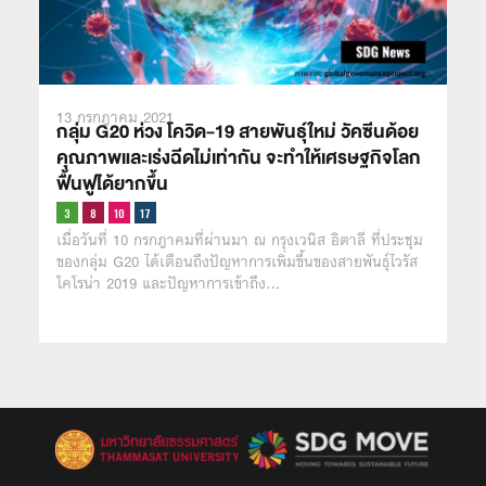
13 กรกฎาคม 2021
กลุ่ม G20 ห่วง โควิด-19 สายพันธุ์ใหม่ วัคซีนด้อย
คุณภาพและเร่งฉีดไม่เท่ากัน จะทำให้เศรษฐกิจโลก
ฟื้นฟูได้ยากขึ้น
เมื่อวันที่ 10 กรกฎาคมที่ผ่านมา ณ กรุงเวนิส อิตาลี ที่ประชุม
ของกลุ่ม G20 ได้เตือนถึงปัญหาการเพิ่มขึ้นของสายพันธุ์ไวรัส
โคโรน่า 2019 และปัญหาการเข้าถึง…