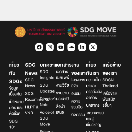
เกี่ยว
SDG
บทความ
เอกสาร
งาน
เกี่ยว
เครือข่าย
SDG
เอกสาร
กับ
News
ของเรา
กับเรา
ของเรา
Insights
เผยแพร่
SDG
โครงการ
ความเป็น
SDSN
SDGs
SDG
งานวิจัย
News
วิจัย
มาและ
Thailand
ข้อมูล
Updates
การก่อตั้ง
รายงาน
SDG
อบรม
เครือข่าย
เบื้องต้น
องค์กร
Director’s
ประจำปี
Recomments
พันธมิต
ความ
เป้าหมาย
Note
บุคลากร
รอื่นๆ
สื่อนำ
HLPF &
ร่วมมือ
ย่อย และ
Voice of
เสนอ
VNR
คณาจารย์
ตัวชี้วัด
กิจกรรม
SDG
และผู้
SDG
Move
เชี่ยวชาญ
101
Editor’s