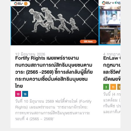
12 มิถุนายน 2026
4 กรกฎาคม 202
Fortify Rights เผยแพร่รายงาน
EnLaw จับมือ
ทบทวนสถานการณ์สิทธิมนุษยชนตาม
กฎหมาย PRTR ช
วาระ (2565 -2569) ชี้การส่งกลับผู้ลี้ภัย
และชีวิตที่ปล
กระทบความเชื่อมั่นต่อสิทธิมนุษยชน
เปิดเผยข้อม
ไทย
วันนี้ (4 กรกฎาคม
แวดล้อม (EnLaw
วันที่ 10 มิถุนายน 2569 ฟอร์ตี้ฟายไรต์ (Fortify
กรีนพีซ ประเทศ
Rights) เผยแพร่รายงาน ‘ราชอาณาจักรไทย:
และภาคีเครือข
การทบทวนสถานการณ์สิทธิมนุษยชนตามวาระ
รอบที่ 4 (2565 – 2569)’